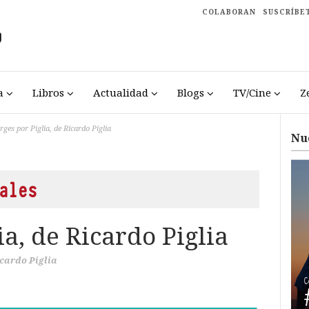
COLABORAN
SUSCRÍBE
a
Libros
Actualidad
Blogs
TV/Cine
Z
rges por Piglia, de Ricardo Piglia
Nu
ales
ia, de Ricardo Piglia
cardo Piglia