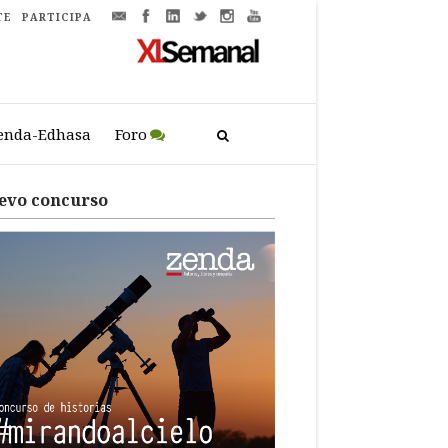
TE
PARTICIPA
enda-Edhasa
Foro
evo concurso