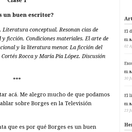
s un buen escritor?
Art
. Literatura conceptual. Resonan cias de
El 
 ficción. Condiciones materiales. El arte de
EL 
cional y la literatura menor. La ficción del
02 A
 Cortés Rocca y María Pía López. Discusión
Eso
EL 
30 J
***
star acá. Me alegro mucho de que podamos
El 
blar sobre Borges en la Televisión
EL 
23 J
He
nta que es por qué Borges es un buen