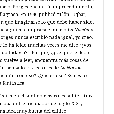
brió. Borges encontró un procedimiento,
agrosa. En 1940 publicó “Tlön, Uqbar,
en que imaginarse lo que debe haber sido,
que alguien comprara el diario
La Nación
y
 Borges nunca escribió nada igual, yo creo.
e lo ha leído muchas veces me dice “¿vos
endo todavía?”. Porque, ¿qué quiere decir
o vuelve a leer, encuentra más cosas de
án pensado los lectores de
La Nación
ncontraron eso? ¿Qué es eso? Eso es lo
 fantástica.
ástica en el sentido clásico es la literatura
ropa entre me diados del siglo XIX y
una idea muy buena del crítico