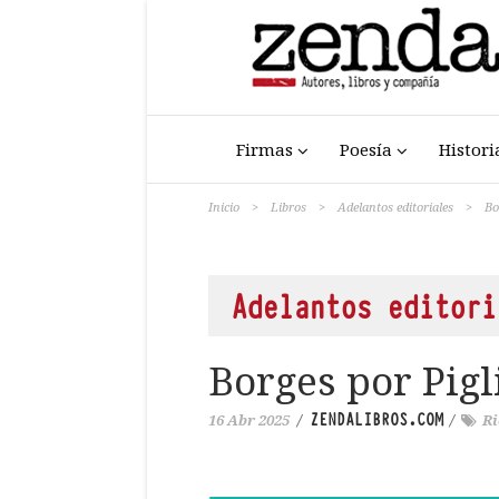
Firmas
Poesía
Histori
Inicio
>
Libros
>
Adelantos editoriales
>
Bo
Adelantos editori
Borges por Pigl
ZENDALIBROS.COM
16 Abr 2025
/
/
Ri