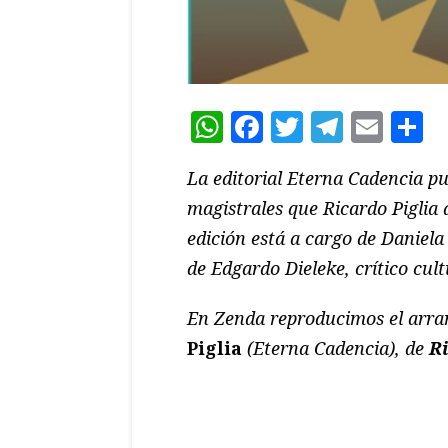
WhatsApp
Facebook
Twitter
Teleg
Ema
C
La editorial Eterna Cadencia pu
magistrales que Ricardo Piglia 
edición está a cargo de Daniela 
de Edgardo Dieleke, crítico cultu
En Zenda reproducimos el arra
Piglia
(Eterna Cadencia), de
Ri