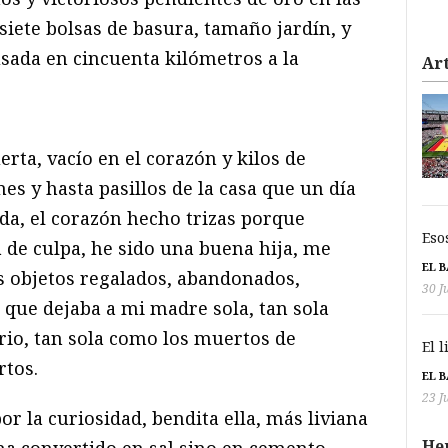
isiete bolsas de basura, tamaño jardín, y
sada en cincuenta kilómetros a la
Art
ta, vacío en el corazón y kilos de
es y hasta pasillos de la casa que un día
da, el corazón hecho trizas porque
Eso
 de culpa, he sido una buena hija, me
EL 
s objetos regalados, abandonados,
30 J
 que dejaba a mi madre sola, tan sola
io, tan sola como los muertos de
El 
rtos.
EL 
23 J
or la curiosidad, bendita ella, más liviana
He