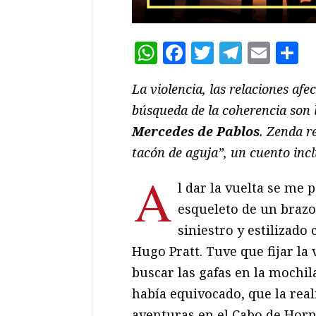
WhatsApp
Facebook
Twitter
Teleg
Ema
C
La violencia, las relaciones afe
búsqueda de la coherencia son l
Mercedes de Pablos
. Zenda r
tacón de aguja”, un cuento incl
A
l dar la vuelta se me p
esqueleto de un brazo
siniestro y estilizado
Hugo Pratt. Tuve que fijar la
buscar las gafas en la mochi
había equivocado, que la rea
aventuras en el Cabo de Horn