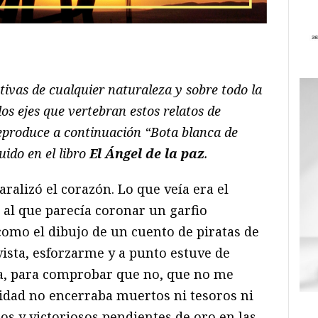
ram
il
ompartir
ctivas de cualquier naturaleza y sobre todo la
os ejes que vertebran estos relatos de
eproduce a continuación “Bota blanca de
uido en el libro
El Ángel de la paz
.
aralizó el corazón. Lo que veía era el
 al que parecía coronar un garfio
 como el dibujo de un cuento de piratas de
 vista, esforzarme y a punto estuve de
la, para comprobar que no, que no me
lidad no encerraba muertos ni tesoros ni
os y victoriosos pendientes de oro en las