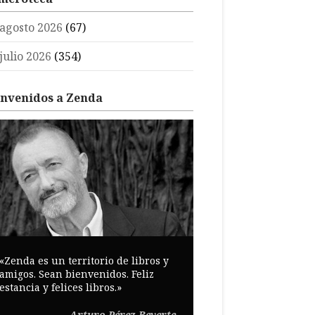
agosto 2026
(67)
julio 2026
(354)
envenidos a Zenda
«Zenda es un territorio de libros y
amigos. Sean bienvenidos. Feliz
estancia y felices libros.»
Arturo Pérez-Reverte