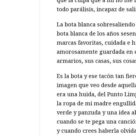
que la culpa que a mí no me 
todo parálisis, incapaz de sal
La bota blanca sobresaliendo
bota blanca de los años sese
marcas favoritas, cuidada e h
amorosamente guardada en es
armarios, sus casas, sus cosa
Es la bota y ese tacón tan fie
imagen que veo desde aquella
era una huida, del Punto Lim
la ropa de mi madre engullida
verde y panzuda y una idea a
cuando se te pega una canció
y cuando crees haberla olvida