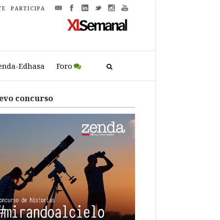
TE
PARTICIPA
enda-Edhasa
Foro
evo concurso