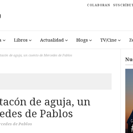
COLABORAN
SUSCRÍBE
a
Libros
Actualidad
Blogs
TV/Cine
Z
 tacón de aguja, un cuento de Mercedes de Pablos
Nu
tacón de aguja, un
edes de Pablos
cedes de Pablos