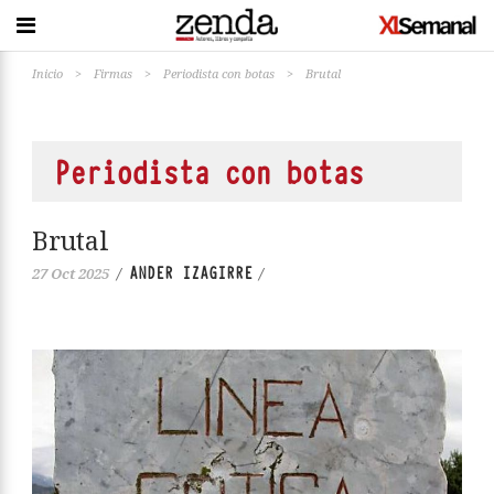
Inicio
>
Firmas
>
Periodista con botas
>
Brutal
Periodista con botas
Brutal
ANDER IZAGIRRE
27 Oct 2025
/
/