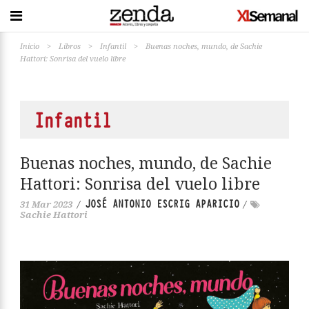
Inicio
>
Libros
>
Infantil
>
Buenas noches, mundo, de Sachie
Hattori: Sonrisa del vuelo libre
Infantil
Buenas noches, mundo, de Sachie
Hattori: Sonrisa del vuelo libre
JOSÉ ANTONIO ESCRIG APARICIO
31 Mar 2023
/
/
Sachie Hattori