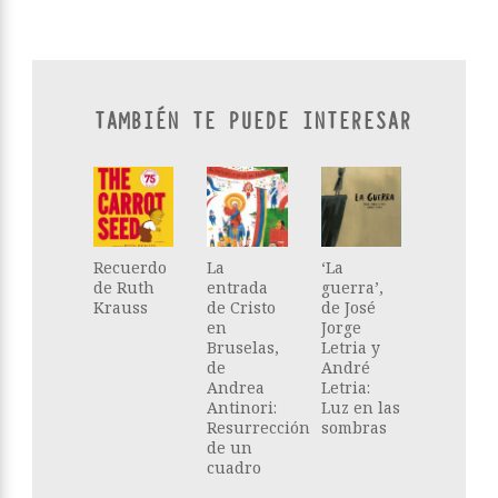
TAMBIÉN TE PUEDE INTERESAR
Recuerdo
La
‘La
de Ruth
entrada
guerra’,
Krauss
de Cristo
de José
en
Jorge
Bruselas,
Letria y
de
André
Andrea
Letria:
Antinori:
Luz en las
Resurrección
sombras
de un
cuadro