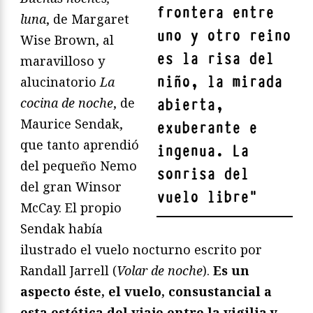
frontera entre
luna
, de Margaret
uno y otro reino
Wise Brown, al
es la risa del
maravilloso y
niño, la mirada
alucinatorio
La
cocina de noche
, de
abierta,
Maurice Sendak,
exuberante e
que tanto aprendió
ingenua. La
del pequeño Nemo
sonrisa del
del gran Winsor
vuelo libre
"
McCay. El propio
Sendak había
ilustrado el vuelo nocturno escrito por
Randall Jarrell (
Volar de noche
).
Es un
aspecto éste, el vuelo, consustancial a
esta estética del viaje entre la vigilia y