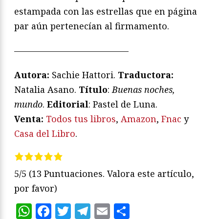
estampada con las estrellas que en página
par aún pertenecían al firmamento.
—————————————
Autora:
Sachie Hattori.
Traductora:
Natalia Asano.
Título
:
Buenas noches,
mundo
.
Editorial
: Pastel de Luna.
V
enta:
Todos tus libros
,
Amazon
,
Fnac
y
Casa del Libro
.
5/5
(13 Puntuaciones. Valora este artículo,
por favor)
WhatsApp
Facebook
Twitter
Telegram
Email
Compartir