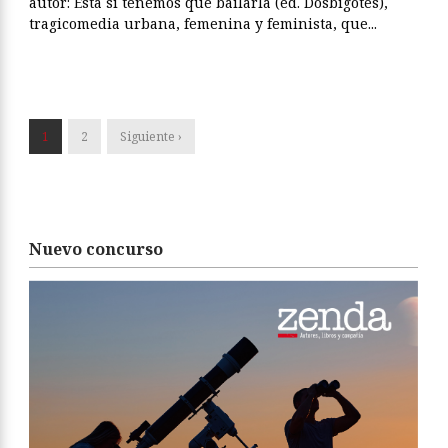
autor: Esta sí tenemos que bailarla (ed. Dosbigotes),
tragicomedia urbana, femenina y feminista, que...
1
2
Siguiente ›
Nuevo concurso