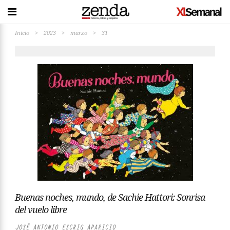
Inicio
>
2023
>
marzo
>
31
Buenas noches, mundo, de Sachie Hattori: Sonrisa
del vuelo libre
JOSÉ ANTONIO ESCRIG APARICIO