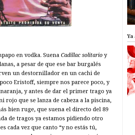
Ya 
ram
il
ompartir
mpapo en vodka. Suena
Cadillac solitario
y
Llanas, a pesar de que ese bar burgalés
irven un destornillador en un cachi de
 poco Eristoff, siempre nos parece poco, y
naranja, y antes de dar el primer trago ya
i rojo que se lanza de cabeza a la piscina,
s bien ruge, que suena el directo del 89
nda de tragos ya estamos pidiendo otro
tes cada vez que canto “y no estás tú,