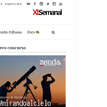
TE
PARTICIPA
enda-Edhasa
Foro
evo concurso