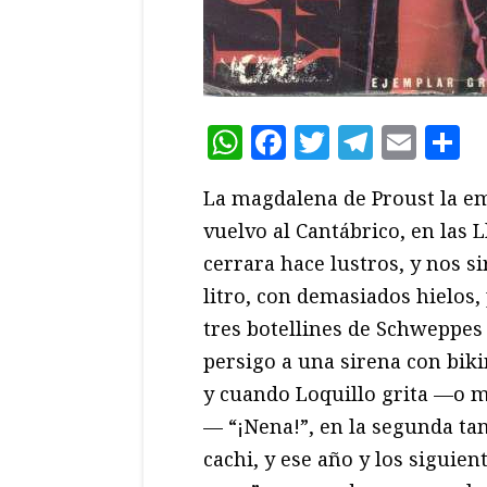
WhatsApp
Facebook
Twitter
Teleg
Ema
C
La magdalena de Proust la e
vuelvo al Cantábrico, en las 
cerrara hace lustros, y nos s
litro, con demasiados hielos,
tres botellines de Schweppes 
persigo a una sirena con bikin
y cuando Loquillo grita —o má
— “¡Nena!”, en la segunda ta
cachi, y ese año y los siguien