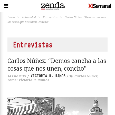
Inicio
>
Actualidad
>
Entrevistas
>
Carlos Núñez: “Demos cancha a
las cosas que nos unen, concho”
Entrevistas
Carlos Núñez: “Demos cancha a las
cosas que nos unen, concho”
VICTORIA R. RAMOS
14 Ene 2019
/
/
Carlos Núñez
,
Fotos: Victoria R. Ramos