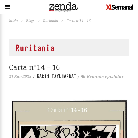
Inicio
>
Blogs
>
Ruritania
>
Carta nº14 – 16
Ruritania
Carta nº14 – 16
KARIN TAYLHARDAT
31 Ene 2025
/
/
Reunión epistolar