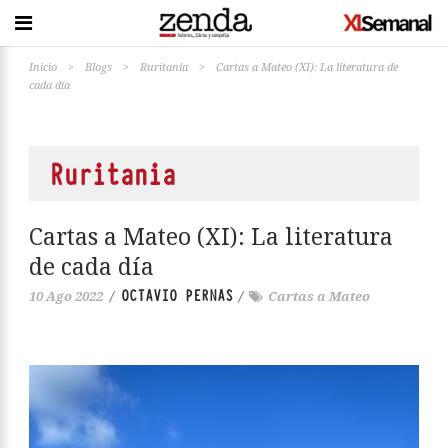
Inicio
>
Blogs
>
Ruritania
>
Cartas a Mateo (XI): La literatura de
cada día
Ruritania
Cartas a Mateo (XI): La literatura
de cada día
OCTAVIO PERNAS
10 Ago 2022
/
/
Cartas a Mateo