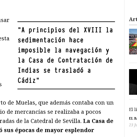
Art
usar
"
A principios del XVIII la
esta
sedimentación hace
imposible la navegación y
la Casa de Contratación de
Indias se trasladó a
Cádiz
"
s
rto de Muelas, que además contaba con un
El 
io de mercancías se realizaba a pocos
EL 
radas de la Catedral de Sevilla.
La Casa de
23 J
ió sus épocas de mayor esplendor