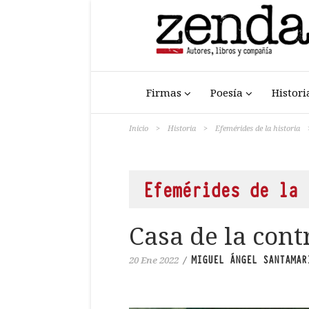
Firmas
Poesía
Histori
Inicio
>
Historia
>
Efemérides de la historia
Efemérides de la 
Casa de la cont
MIGUEL ÁNGEL SANTAMAR
20 Ene 2022
/