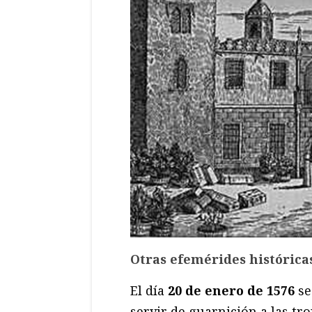
Otras efemérides históricas
El día
20 de enero de 1576
se
servir de guarnición a las tr