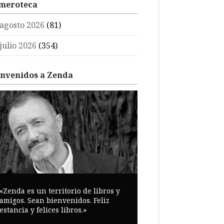
meroteca
agosto 2026
(81)
julio 2026
(354)
envenidos a Zenda
«Zenda es un territorio de libros y
amigos. Sean bienvenidos. Feliz
estancia y felices libros.»