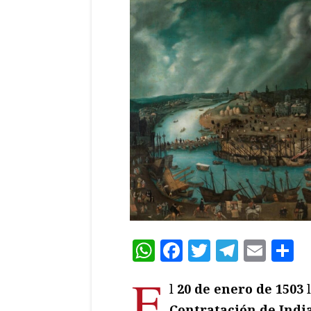
WhatsApp
Facebook
Twitter
Teleg
Ema
C
E
l
20 de enero de 1503
l
Contratación de Indi