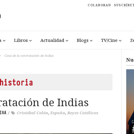
COLABORAN
SUSCRÍBE
a
Libros
Actualidad
Blogs
TV/Cine
Z
>
Casa de la contratación de Indias
Nu
historia
ratación de Indias
INA
/
Cristóbal Colón
,
España
,
Reyes Católicos