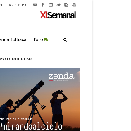
TE
PARTICIPA
enda-Edhasa
Foro
evo concurso