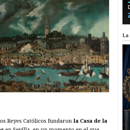
La 
ram
il
ompartir
os Reyes Católicos fundaron
la Casa de la
as
en Sevilla, en un momento en el que