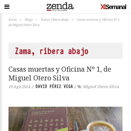
Inicio
>
Blogs
>
Zama, ribera abajo
>
Casas muertas y Oficina Nº 1,
de Miguel Otero Silva
Zama, ribera abajo
Casas muertas y Oficina Nº 1, de
Miguel Otero Silva
DAVID PÉREZ VEGA
19 Ago 2024
/
/
Miguel Otero Silva