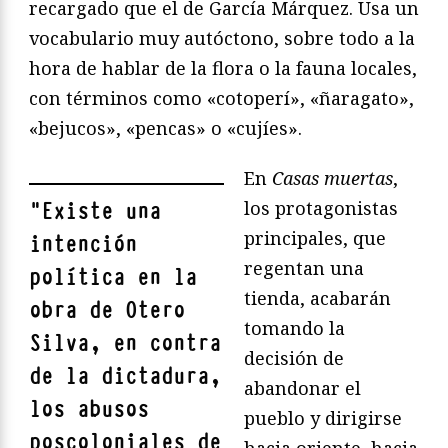
recargado que el de García Márquez. Usa un
vocabulario muy autóctono, sobre todo a la
hora de hablar de la flora o la fauna locales,
con términos como «cotoperí», «ñaragato»,
«bejucos», «pencas» o «cujíes».
En
Casas muertas
,
los protagonistas
"
Existe una
principales, que
intención
regentan una
política en la
tienda, acabarán
obra de Otero
tomando la
Silva, en contra
decisión de
de la dictadura,
abandonar el
los abusos
pueblo y dirigirse
poscoloniales de
hacia oriente, hacia