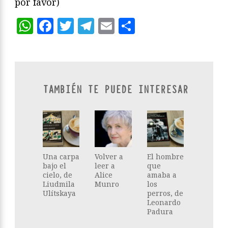
por favor)
WhatsApp
Facebook
Twitter
Telegram
Email
Compartir
TAMBIÉN TE PUEDE INTERESAR
Una carpa
Volver a
El hombre
bajo el
leer a
que
cielo, de
Alice
amaba a
Liudmila
Munro
los
Ulítskaya
perros, de
Leonardo
Padura