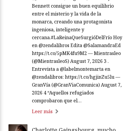
Bennett consigue un buen equilibrio
entre el misterio y la vida de la
monarca, creando una protagonista
ingeniosa, inteligente y
cercana.#LaReinaQueSurgióDelFrío Hoy
en @zendalibros Edita @SalamandraEd
https://t.co/5pMK4fu9M2 — Mientrasleo
(@MientrasleoS) August 7, 2026 3 .
Entrevista a @labelmontemarta en
@zendalibros: https://t.co/hgjinZu5lu —
GranVía (@GranViaComunica) August 7,
2026 4 “Aquellos refugiados
comprobaron que el…
Leer más
Charlotte Gaingsbourg, mucho