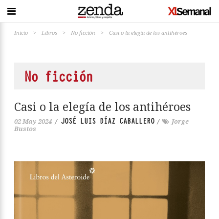
Inicio
>
Libros
>
No ficción
>
Casi o la elegía de los antihéroes
No ficción
Casi o la elegía de los antihéroes
JOSÉ LUIS DÍAZ CABALLERO
02 May 2024
/
/
Jorge
Bustos