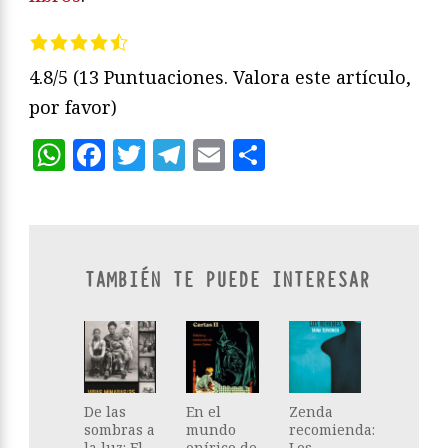
4.8/5
(13 Puntuaciones. Valora este artículo,
por favor)
WhatsApp
Facebook
Twitter
Telegram
Email
Compartir
TAMBIÉN TE PUEDE INTERESAR
De las
En el
Zenda
sombras a
mundo
recomienda:
la luz: El
onírico de
Los