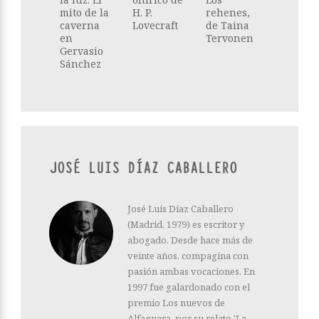
mito de la
H. P.
rehenes,
caverna
Lovecraft
de Taina
en
Tervonen
Gervasio
Sánchez
JOSÉ LUIS DÍAZ CABALLERO
José Luis Díaz Caballero
(Madrid, 1979) es escritor y
abogado. Desde hace más de
veinte años, compagina con
pasión ambas vocaciones. En
1997 fue galardonado con el
premio Los nuevos de
Alfaguara, por su relato 'La