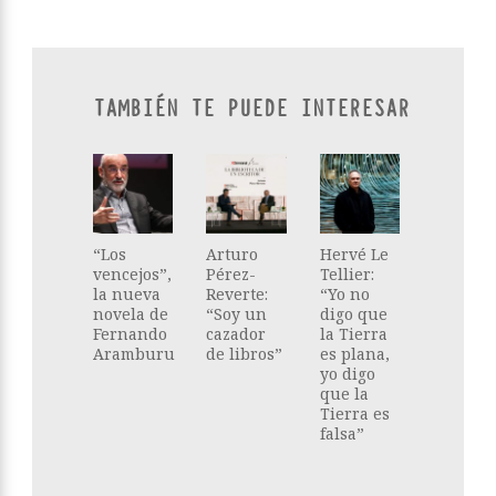
TAMBIÉN TE PUEDE INTERESAR
“Los
Arturo
Hervé Le
vencejos”,
Pérez-
Tellier:
la nueva
Reverte:
“Yo no
novela de
“Soy un
digo que
Fernando
cazador
la Tierra
Aramburu
de libros”
es plana,
yo digo
que la
Tierra es
falsa”