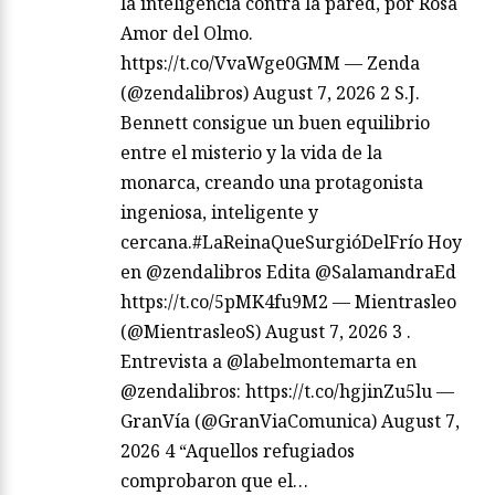
la inteligencia contra la pared, por Rosa
Amor del Olmo.
https://t.co/VvaWge0GMM — Zenda
(@zendalibros) August 7, 2026 2 S.J.
Bennett consigue un buen equilibrio
entre el misterio y la vida de la
monarca, creando una protagonista
ingeniosa, inteligente y
cercana.#LaReinaQueSurgióDelFrío Hoy
en @zendalibros Edita @SalamandraEd
https://t.co/5pMK4fu9M2 — Mientrasleo
(@MientrasleoS) August 7, 2026 3 .
Entrevista a @labelmontemarta en
@zendalibros: https://t.co/hgjinZu5lu —
GranVía (@GranViaComunica) August 7,
2026 4 “Aquellos refugiados
comprobaron que el…