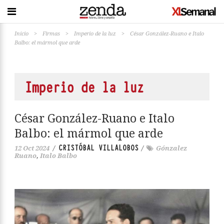
Inicio
>
Firmas
>
Imperio de la luz
>
César González-Ruano e Italo
Balbo: el mármol que arde
Imperio de la luz
César González-Ruano e Italo
Balbo: el mármol que arde
CRISTÓBAL VILLALOBOS
12 Oct 2024
/
/
Gónzalez
Ruano
,
Italo Balbo