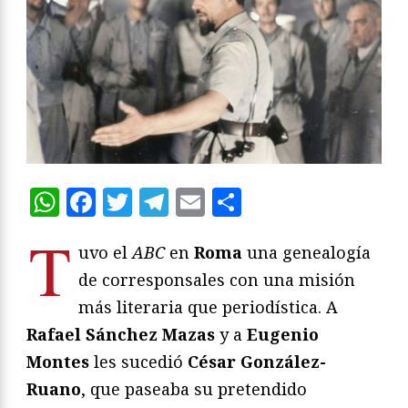
WhatsApp
Facebook
Twitter
Telegram
Email
Compartir
T
uvo el
ABC
en
Roma
una genealogía
de corresponsales con una misión
más literaria que periodística. A
Rafael Sánchez Mazas
y a
Eugenio
Montes
les sucedió
César González-
Ruano
, que paseaba su pretendido