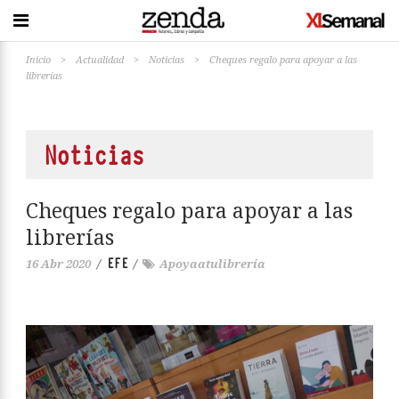
Inicio
>
Actualidad
>
Noticias
>
Cheques regalo para apoyar a las
librerías
Noticias
Cheques regalo para apoyar a las
librerías
EFE
16 Abr 2020
/
/
Apoyaatulibrería