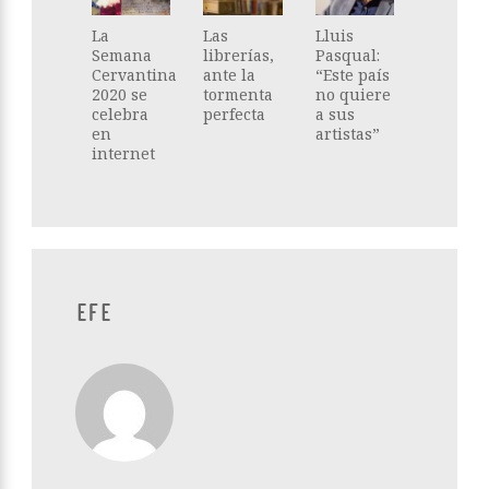
La
Las
Lluis
Semana
librerías,
Pasqual:
Cervantina
ante la
“Este país
2020 se
tormenta
no quiere
celebra
perfecta
a sus
en
artistas”
internet
EFE