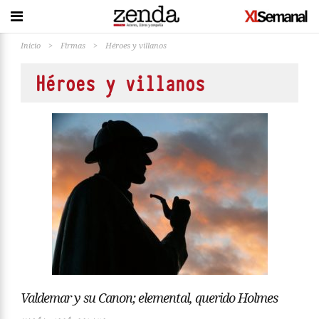
Inicio
>
Firmas
>
Héroes y villanos
Héroes y villanos
Valdemar y su Canon; elemental, querido Holmes