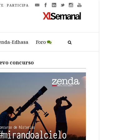
TE
PARTICIPA
enda-Edhasa
Foro
evo concurso