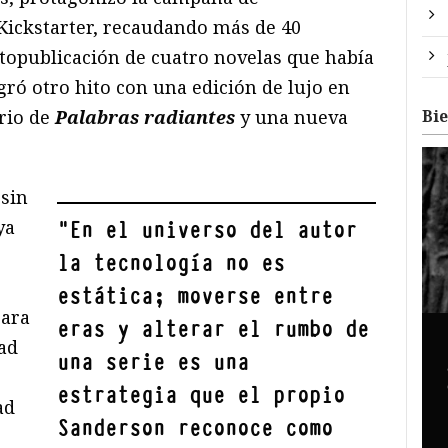
Kickstarter, recaudando más de 40
utopublicación de cuatro novelas que había
ogró otro hito con una edición de lujo en
rio de
Palabras radiantes
y una nueva
Bi
 sin
ya
"
En el universo del autor
la tecnología no es
estática; moverse entre
para
eras y alterar el rumbo de
dad
una serie es una
estrategia que el propio
ad
Sanderson reconoce como