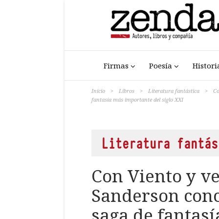
Firmas
Poesía
Histori
Inicio
>
Libros
>
Literatura fantástica
>
Co
fantasía más importante del siglo XXI
Literatura fantás
Con Viento y v
Sanderson conc
saga de fantas