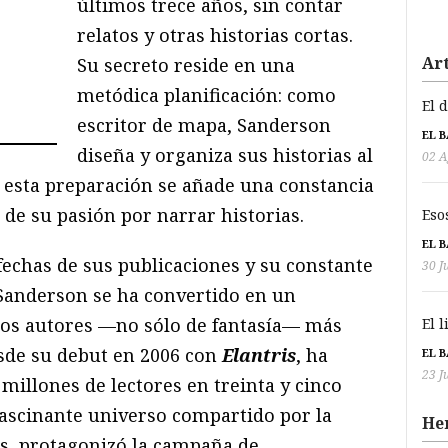
últimos trece años, sin contar
relatos y otras historias cortas.
Art
Su secreto reside en una
metódica planificación: como
El 
escritor de mapa, Sanderson
EL 
diseña y organiza sus historias al
02 A
 A esta preparación se añade una constancia
 de su pasión por narrar historias.
Eso
EL 
 fechas de sus publicaciones y su constante
30 J
 Sanderson se ha convertido en un
los autores —no sólo de fantasía— más
El 
esde su debut en 2006 con
Elantris
, ha
EL 
23 J
millones de lectores en treinta y cinco
 fascinante universo compartido por la
He
s, protagonizó la campaña de