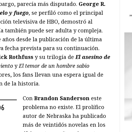
mbargo, parecía más disputado.
George R.
elo y fuego
, se perfiló como el principal
ación televisiva de HBO, demostró al
ía también puede ser adulta y compleja.
 años desde la publicación de la última
ya fecha prevista para su continuación.
ick Rothfuss
y su trilogía de
El asesino de
viento
y
El temor de un hombre sabio
ores, los fans llevan una espera igual de
 de la historia.
Con
Brandon Sanderson
este
problema no existe. El prolífico
06
autor de Nebraska ha publicado
más de veintidós novelas en los