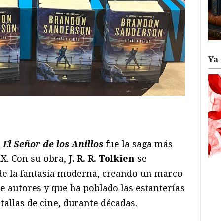
Ya 
ram
il
ompartir
e
El Señor de los Anillos
fue la saga más
XX. Con su obra,
J. R. R. Tolkien
se
 de la fantasía moderna, creando un marco
e autores y que ha poblado las estanterías
tallas de cine, durante décadas.