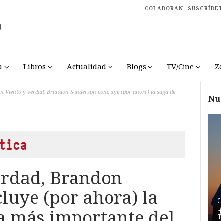
COLABORAN
SUSCRÍBE
a
Libros
Actualidad
Blogs
TV/Cine
Z
n Viento y verdad, Brandon Sanderson concluye (por ahora) la saga de
Nu
tica
erdad, Brandon
luye (por ahora) la
ía más importante del