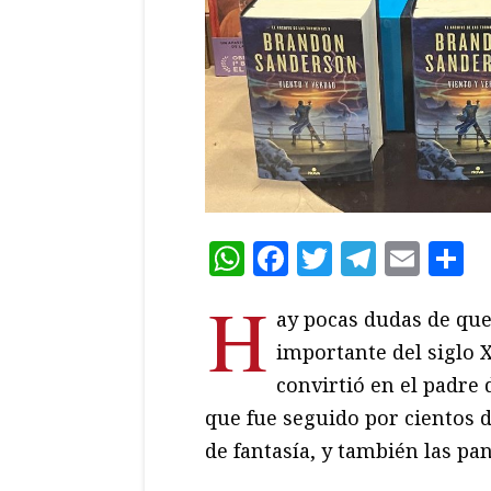
WhatsApp
Facebook
Twitter
Teleg
Ema
C
H
ay pocas dudas de qu
importante del siglo 
convirtió en el padre
que fue seguido por cientos d
de fantasía, y también las pan