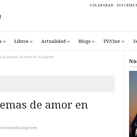
COLABORAN
SUSCRÍBE
a
Libros
Actualidad
Blogs
TV/Cine
Z
o de poemas de amor en Instagram
Nu
oemas de amor en
oesíaenInstagram