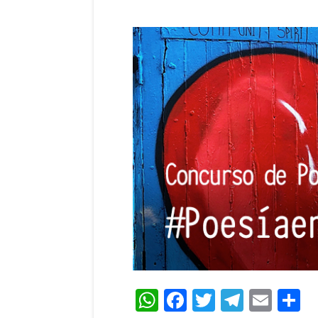
WhatsApp
Facebook
Twitter
Teleg
Ema
C