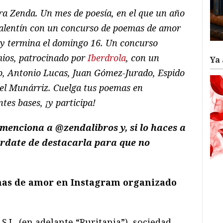
ra Zenda. Un mes de poesía, en el que un año
Valentín con un concurso de poemas de amor
, y termina el domingo 16. Un concurso
mios, patrocinado por
Iberdrola
, con un
Ya 
, Antonio Lucas, Juan Gómez-Jurado, Espido
el Munárriz. Cuelga
tus poemas en
tes bases, ¡y participa!
 menciona a @zendalibros y, si lo haces a
érdate de destacarla para que no
mas de amor en Instagram organizado
S.L. (en adelante “Ruritania”), sociedad