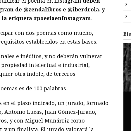
 publicar el poema en Instagram
deben
agram de @zendalibros e @iberdrola, y
 la etiqueta #poesíaenInstagram
.
icipar con dos poemas como mucho,
Bi
quisitos establecidos en estas bases.
nales e inéditos, y no deberán vulnerar
ropiedad intelectual e industrial,
quier otra índole, de terceros.
oemas es de 100 palabras.
s en el plazo indicado, un jurado, formado
o, Antonio Lucas, Juan Gómez-Jurado,
eros, y con Miguel Munárriz como
 y un finalista. El jurado valorará la