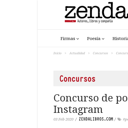
Firmas
Poesía
Histori
Inicio
>
Actualidad
>
Concursos
>
Concurs
Concursos
Concurso de p
Instagram
ZENDALIBROS.COM
03 Feb 2020
/
/
#p