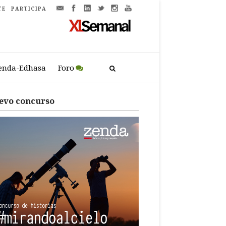
TE
PARTICIPA
enda-Edhasa
Foro
evo concurso