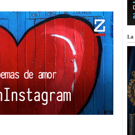
La 
ram
il
ompartir