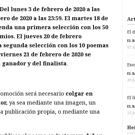
Del lunes 3 de febrero de 2020 a las
ero de 2020 a las 23:59. El martes 18 de
Art
nda una primera selección con los 50
El 
mios. El jueves 20 de febrero
EL 
 segunda selección con los 10 poemas
02 A
 viernes 21 de febrero de 2020 se
ganador y del finalista
.
Eso
EL 
30 J
promoción será necesario
colgar en
El 
or,
ya sea mediante una imagen, un
EL 
a publicación propia, o mediante una
23 J
He