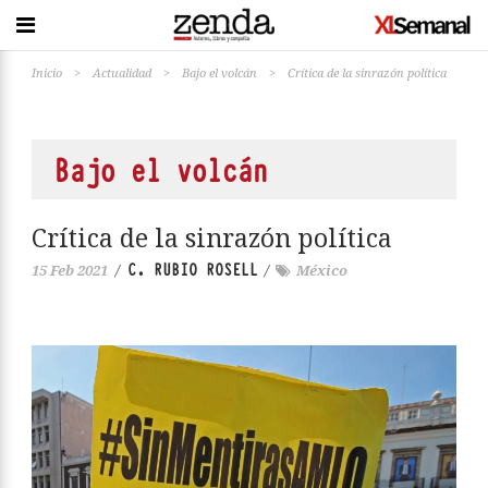
Inicio
>
Actualidad
>
Bajo el volcán
>
Crítica de la sinrazón política
Bajo el volcán
Crítica de la sinrazón política
C. RUBIO ROSELL
15 Feb 2021
/
/
México