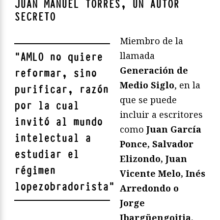
JUAN MANUEL TORRES, UN AUTOR
SECRETO
Miembro de la
llamada
"
AMLO no quiere
Generación de
reformar, sino
Medio Siglo
, en la
purificar, razón
que se puede
por la cual
incluir a escritores
invitó al mundo
como
Juan García
intelectual a
Ponce, Salvador
estudiar el
Elizondo, Juan
régimen
Vicente Melo, Inés
lopezobradorista
"
Arredondo o
Jorge
Ibargüengoitia,