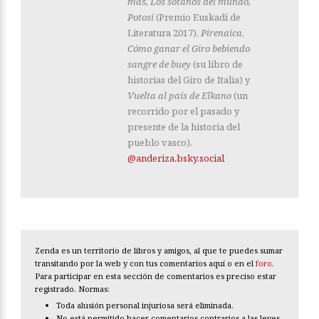
más, Los sótanos del mundo,
Potosí
(Premio Euskadi de
Literatura 2017),
Pirenaica
,
Cómo ganar el Giro bebiendo
sangre de buey
(su libro de
historias del Giro de Italia) y
Vuelta al país de Elkano
(un
recorrido por el pasado y
presente de la historia del
pueblo vasco).
@anderiza.bsky.social
Zenda es un territorio de libros y amigos, al que te puedes sumar
transitando por la web y con tus comentarios aquí o en el
foro
.
Para participar en esta sección de comentarios es preciso estar
registrado. Normas:
Toda alusión personal injuriosa será eliminada.
No está permitido hacer comentarios contrarios a las leyes