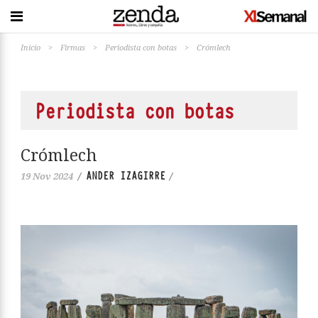
Inicio
>
Firmas
>
Periodista con botas
>
Crómlech
Periodista con botas
Crómlech
ANDER IZAGIRRE
19 Nov 2024
/
/