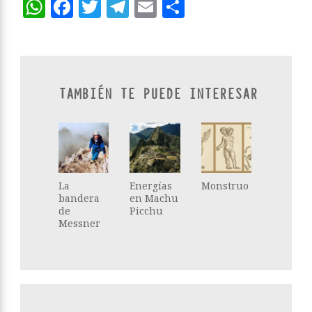
WhatsApp
Facebook
Twitter
Telegram
Email
Compartir
TAMBIÉN TE PUEDE INTERESAR
La
Energías
Monstruo
bandera
en Machu
de
Picchu
Messner