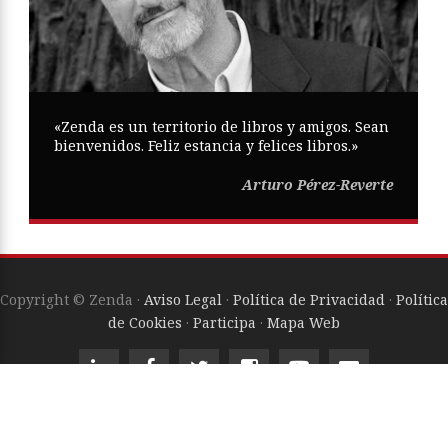
«Zenda es un territorio de libros y amigos. Sean
bienvenidos. Feliz estancia y felices libros.»
Arturo Pérez-Reverte
Copyright © Zenda ·
Aviso Legal
·
Política de Privacidad
·
Política
de Cookies
·
Participa
·
Mapa Web
ISSN
2605-0269
Diseño web:
Trestristestigres.com