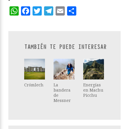
WhatsApp
Facebook
Twitter
Telegram
Email
Compartir
TAMBIÉN TE PUEDE INTERESAR
Crómlech
La
Energías
bandera
en Machu
de
Picchu
Messner