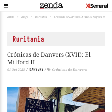
Inicio
>
Blogs
>
Ruritania
>
Crónicas de Danvers (XVII): El Milford II
Ruritania
Crónicas de Danvers (XVII): El
Milford II
DANVERS
01 Oct 2023
/
/
Crónicas de Danvers