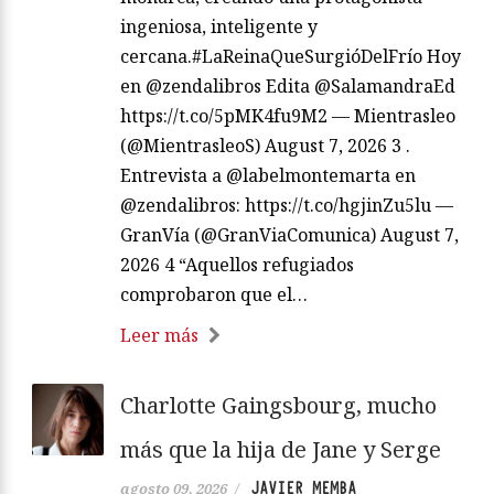
ingeniosa, inteligente y
cercana.#LaReinaQueSurgióDelFrío Hoy
en @zendalibros Edita @SalamandraEd
https://t.co/5pMK4fu9M2 — Mientrasleo
(@MientrasleoS) August 7, 2026 3 .
Entrevista a @labelmontemarta en
@zendalibros: https://t.co/hgjinZu5lu —
GranVía (@GranViaComunica) August 7,
2026 4 “Aquellos refugiados
comprobaron que el…
Leer más
Charlotte Gaingsbourg, mucho
más que la hija de Jane y Serge
JAVIER MEMBA
agosto 09, 2026
/