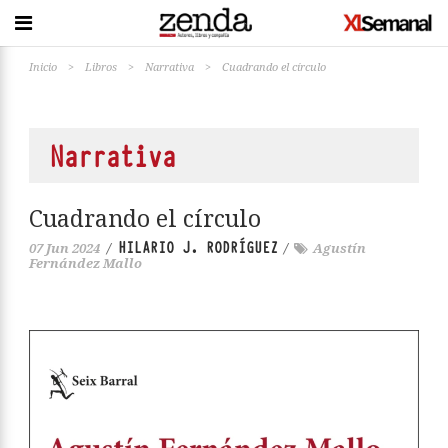
Inicio
>
Libros
>
Narrativa
>
Cuadrando el círculo
Narrativa
Cuadrando el círculo
HILARIO J. RODRÍGUEZ
07 Jun 2024
/
/
Agustín
Fernández Mallo