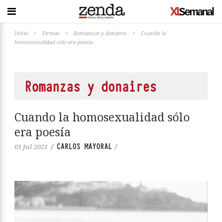
Inicio
>
Firmas
>
Romanzas y donaires
>
Cuando la
homosexualidad sólo era poesía
Romanzas y donaires
Cuando la homosexualidad sólo
era poesía
CARLOS MAYORAL
01 Jul 2021
/
/