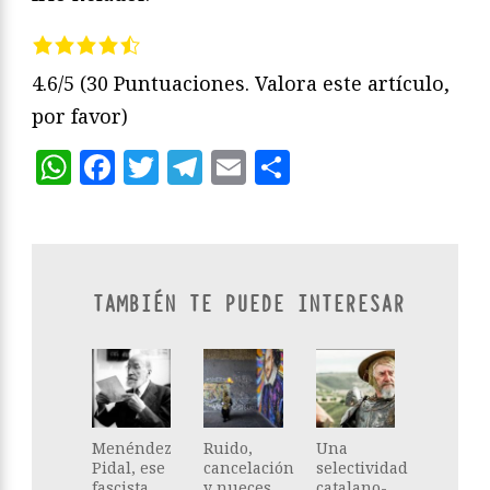
4.6/5
(30 Puntuaciones. Valora este artículo,
por favor)
WhatsApp
Facebook
Twitter
Telegram
Email
Compartir
TAMBIÉN TE PUEDE INTERESAR
Menéndez
Ruido,
Una
Pidal, ese
cancelación
selectividad
fascista
y nueces
catalano-