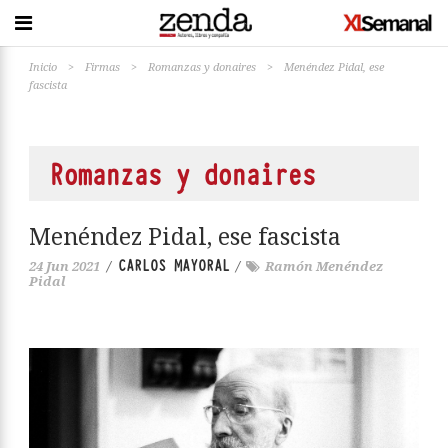
Inicio
>
Firmas
>
Romanzas y donaires
>
Menéndez Pidal, ese
fascista
Romanzas y donaires
Menéndez Pidal, ese fascista
CARLOS MAYORAL
24 Jun 2021
/
/
Ramón Menéndez
Pidal