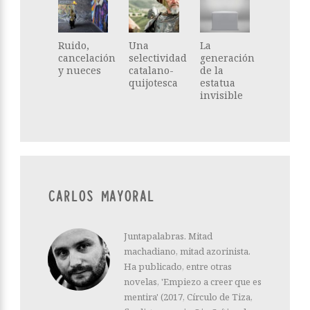
Ruido,
Una
La
cancelación
selectividad
generación
y nueces
catalano-
de la
quijotesca
estatua
invisible
CARLOS MAYORAL
Juntapalabras. Mitad
machadiano, mitad azorinista.
Ha publicado, entre otras
novelas, 'Empiezo a creer que es
mentira' (2017, Círculo de Tiza,