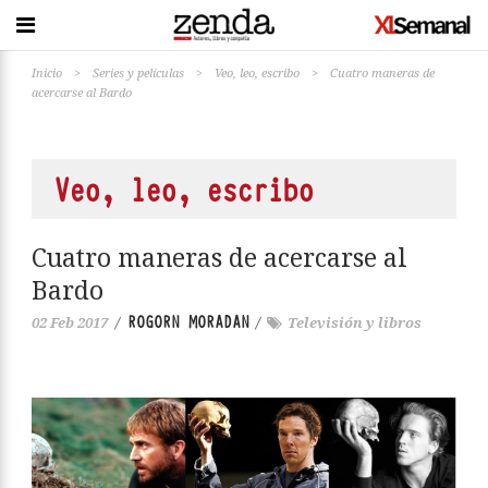
Inicio
>
Series y películas
>
Veo, leo, escribo
>
Cuatro maneras de
acercarse al Bardo
Veo, leo, escribo
Cuatro maneras de acercarse al
Bardo
ROGORN MORADAN
02 Feb 2017
/
/
Televisión y libros