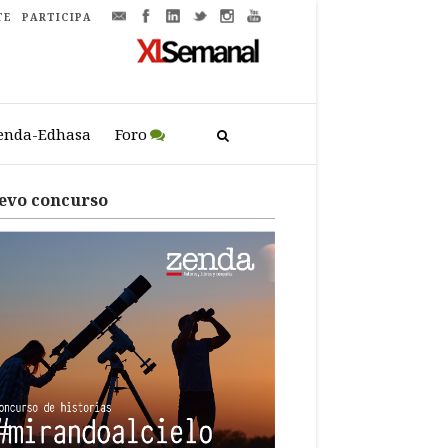
TE
PARTICIPA
enda-Edhasa
Foro
evo concurso