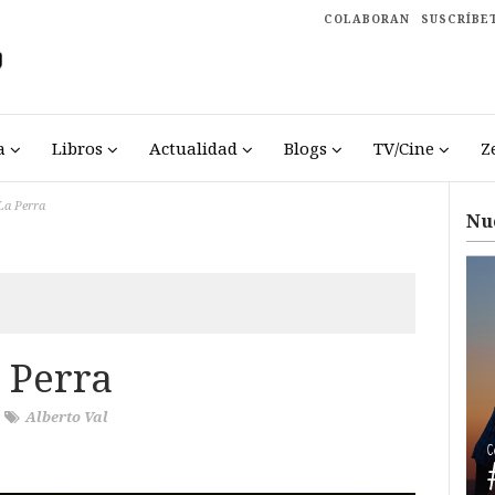
COLABORAN
SUSCRÍBE
a
Libros
Actualidad
Blogs
TV/Cine
Z
La Perra
Nu
 Perra
/
Alberto Val