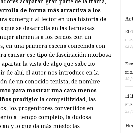
gadores acaparan gran parte de la trama,
arrolla de forma más atractiva a los
Art
para sumergir al lector en una historia de
os que se desarrolla en las hermosas
El 
a mujer alimenta a los cerdos con un
EL 
as, en una primera escena concebida con
02 A
ara causar ese tipo de fascinación morbosa
 apartar la vista de algo que sabe no
Eso
ir de ahí, el autor nos introduce en la
EL 
30 J
ción de un conocido tenista, de nombre
unto para mostrar una cara menos
El 
iños prodigio
: la competitividad, las
EL 
s, los progenitores convertidos en
23 J
ento a tiempo completo, la dudosa
He
can y lo que da más miedo: las