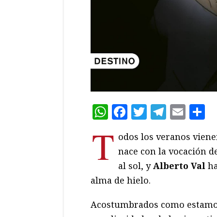
WhatsApp
Facebook
Twitter
Teleg
Ema
C
T
odos los veranos vien
nace con la vocación de
al sol, y
Alberto Val
ha
alma de hielo.
Acostumbrados como estamos 