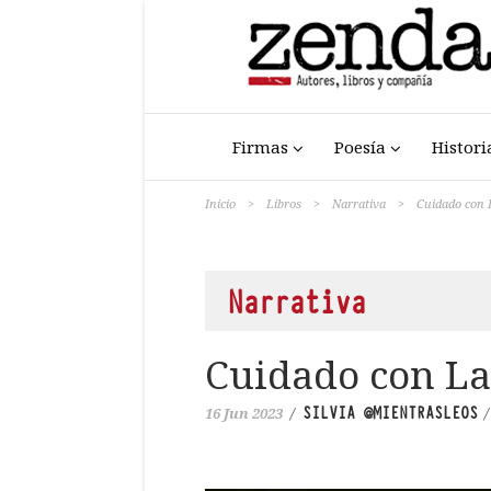
Firmas
Poesía
Histori
Inicio
>
Libros
>
Narrativa
>
Cuidado con 
Narrativa
Cuidado con La
SILVIA @MIENTRASLEOS
16 Jun 2023
/