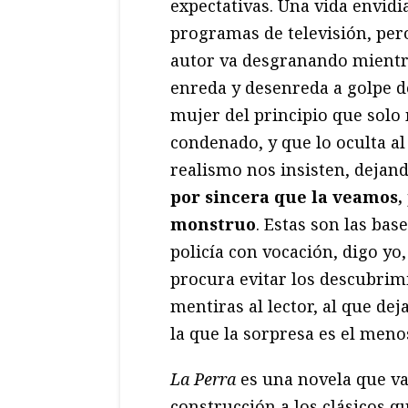
expectativas. Una vida envidia
programas de televisión, pe
autor va desgranando mientr
enreda y desenreda a golpe de
mujer del principio que solo
condenado, y que lo oculta al
realismo nos insisten, dejan
por sincera que la veamos
monstruo
. Estas son las bas
policía con vocación, digo yo
procura evitar los descubrim
mentiras al lector, al que de
la que la sorpresa es el meno
La Perra
es una novela que v
construcción a los clásicos q