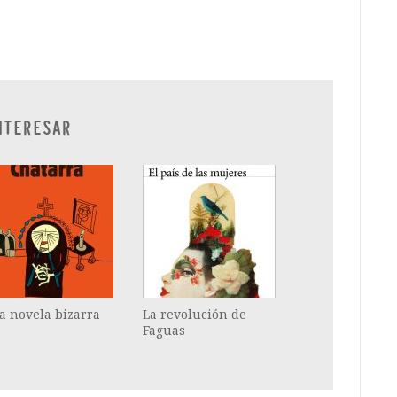
ram
il
ompartir
NTERESAR
a novela bizarra
La revolución de
Faguas