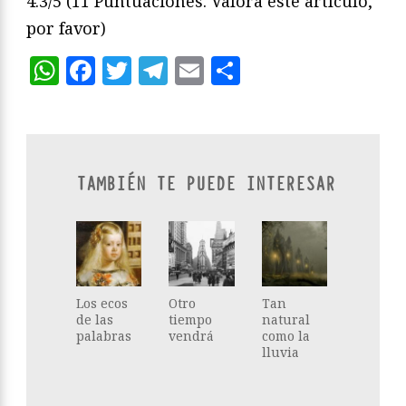
4.3/5
(11 Puntuaciones. Valora este artículo,
por favor)
WhatsApp
Facebook
Twitter
Telegram
Email
Compartir
TAMBIÉN TE PUEDE INTERESAR
Los ecos
Otro
Tan
de las
tiempo
natural
palabras
vendrá
como la
lluvia