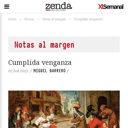
Inicio
>
Firmas
>
Notas al margen
>
Cumplida venganza
Notas al margen
Cumplida venganza
MIGUEL BARRERO
02 Feb 2021
/
/