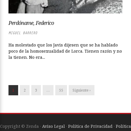
Perdóname, Federico
MIGUEL BARRERO
Ha molestado que los Javis dijesen que se ha hablado
poco de la homosexualidad de Lorca. Tienen razón y no
la tienen. No era...
1
2
3
…
55
Siguiente ›
Copyright © Zenda ·
Aviso Legal
·
Política de Privacidad
·
Política