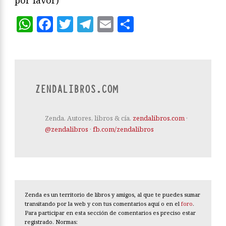
por favor)
WhatsApp
Facebook
Twitter
Telegram
Email
Compartir
ZENDALIBROS.COM
Zenda. Autores, libros & cía.
zendalibros.com
·
@zendalibros
·
fb.com/zendalibros