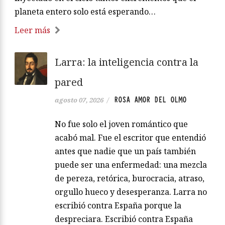
nosotros, los que te hemos dejado terreno libre y
abundante en combustible, los que hemos
inyectado en el cielo tantos excrementos que el
planeta entero solo está esperando…
Leer más
Larra: la inteligencia contra la
pared
ROSA AMOR DEL OLMO
agosto 07, 2026
/
No fue solo el joven romántico que
acabó mal. Fue el escritor que entendió
antes que nadie que un país también
puede ser una enfermedad: una mezcla
de pereza, retórica, burocracia, atraso,
orgullo hueco y desesperanza. Larra no