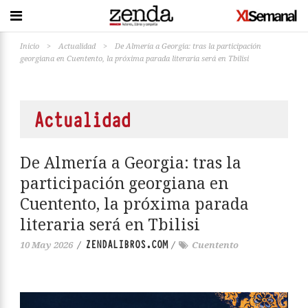
Inicio
>
Actualidad
>
De Almería a Georgia: tras la participación
georgiana en Cuentento, la próxima parada literaria será en Tbilisi
Actualidad
De Almería a Georgia: tras la
participación georgiana en
Cuentento, la próxima parada
literaria será en Tbilisi
ZENDALIBROS.COM
10 May 2026
/
/
Cuentento