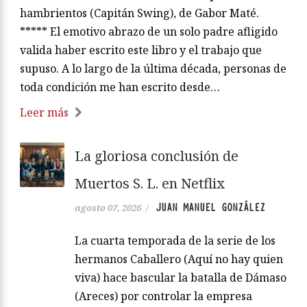
diferente hacia la comprensión, la esperanza y la
reparación social. En Zenda ofrecemos la
Introducción de En el reino de los espíritus
hambrientos (Capitán Swing), de Gabor Maté.
***** El emotivo abrazo de un solo padre afligido
valida haber escrito este libro y el trabajo que
supuso. A lo largo de la última década, personas de
toda condición me han escrito desde…
Leer más
La gloriosa conclusión de
Muertos S. L. en Netflix
JUAN MANUEL GONZÁLEZ
agosto 07, 2026
/
La cuarta temporada de la serie de los
hermanos Caballero (Aquí no hay quien