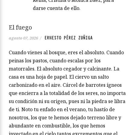
interpretado. Asomarse a Silvia, a
Dolores, a Ana de Bretaña, Marta de la
Reina, Cristina o Mónica Baéz, para
darse cuenta de ello.
El fuego
ERNESTO PÉREZ ZUÑIGA
agosto 07, 2026
/
Cuando vienes al bosque, eres el absoluto. Cuando
peinas los pastos, cuando escalas por los
matorrales. El absoluto cegador y calcinante. La
casa es una hoja de papel. El ciervo un salto
carbonizado en el aire. Cárcel de barrotes ígneos
que encierra a la totalidad de los seres, no importa
su condición ni su origen, pues ni la piedra se libra
de ti. Noto tu enfado en el verano, tu hastío de