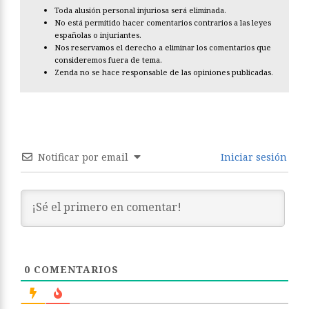
Zenda es un territorio de libros y amigos, al que te puedes sumar
transitando por la web y con tus comentarios aquí o en el
foro
.
Para participar en esta sección de comentarios es preciso estar
registrado. Normas:
Toda alusión personal injuriosa será eliminada.
No está permitido hacer comentarios contrarios a las leyes
españolas o injuriantes.
Nos reservamos el derecho a eliminar los comentarios que
consideremos fuera de tema.
Zenda no se hace responsable de las opiniones publicadas.
Notificar por email
Iniciar sesión