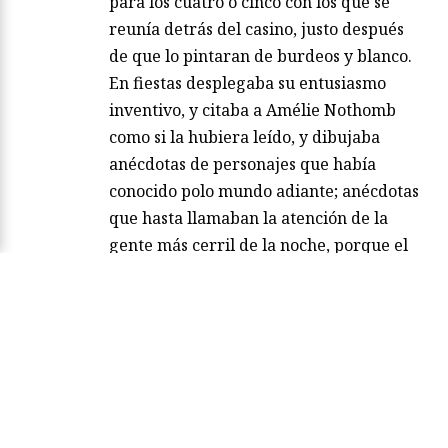
idea, inventándose la misa y llenándola
de licencias. Y seguro que predicaba
para los cuatro o cinco con los que se
reunía detrás del casino, justo después
de que lo pintaran de burdeos y blanco.
En fiestas desplegaba su entusiasmo
inventivo, y citaba a Amélie Nothomb
como si la hubiera leído, y dibujaba
anécdotas de personajes que había
conocido polo mundo adiante; anécdotas
que hasta llamaban la atención de la
gente más cerril de la noche, porque el
Infinito…
Leer más