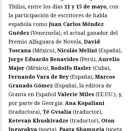
Tbilisi, entre los días
11 y 15 de mayo
, con
la participación de escritores de habla
española como
Juan Carlos Méndez
Guédez
(Venezuela), el actual ganador del
Premio Alfaguara de Novela,
David
Toscana
(México),
Nicolás Melini
(España),
Jorge Eduardo Benavides
(Perú),
Aurelio
Major
(México),
Rodolfo Hasler
(Cuba),
Fernando Vara de Rey
(España),
Marcos
Granado Gómez
(España), la editora de
Granta en Español
Valerie Miles
(EE.UU.), y,
por parte de Georgia:
Ana Kopaliani
(traductora),
Té Gvsalia
(traductor),
Ketevan Khuskivadze
(traductor),
Oton
Ingorokva
(poeta),
Paata Shamugia
(poeta