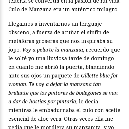
tenerla se convertía en la pasión de mi vida.
Culo de Manzana era un auténtico milagro.
Llegamos a inventarnos un lenguaje
obsceno, a fuerza de acuñar el sinfín de
metáforas groseras que nos inspiraba su
jopo.
Voy a pelarte la manzana
, recuerdo que
le solté yo una lluviosa tarde de domingo
en cuanto me abrió la puerta, blandiendo
ante sus ojos un paquete de
Gillette blue
for
woman
.
Te voy a dejar la manzana tan
brillante que los pintores de bodegones se van
a dar de hostias por pintarla
, le decía
mientras le embadurnaba el culo con aceite
esencial de aloe vera. Otras veces ella me
pedía que le mordiera su manzanita, y yo