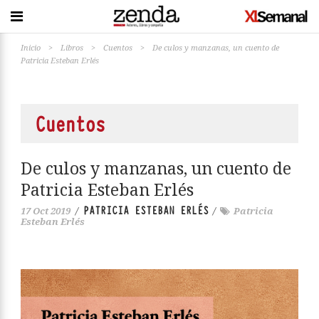
Inicio
>
Libros
>
Cuentos
>
De culos y manzanas, un cuento de
Patricia Esteban Erlés
Cuentos
De culos y manzanas, un cuento de
Patricia Esteban Erlés
PATRICIA ESTEBAN ERLÉS
17 Oct 2019
/
/
Patricia
Esteban Erlés