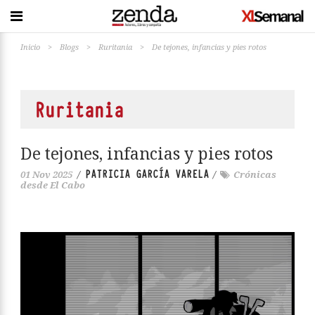
Inicio
>
Blogs
>
Ruritania
>
De tejones, infancias y pies rotos
Ruritania
De tejones, infancias y pies rotos
PATRICIA GARCÍA VARELA
01 Nov 2025
/
/
Crónicas
desde El Cabo