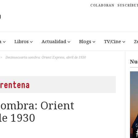
COLABORAN
SUSCRÍBE
a
Libros
Actualidad
Blogs
TV/Cine
Z
>
Decimocuarta sombra: Orient Express, abril de 1930
Nu
rentena
ombra: Orient
de 1930