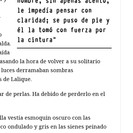
hombre, sin apenas acento,
le impedía pensar con
-
claridad; se puso de pie y
él la tomó con fuerza por
o
la cintura
"
alda.
aída
rasando la hora de volver a su solitario
s luces derramaban sombras
s de Lalique.
r de perlas. Ha debido de perderlo en el
 ella vestía esmoquin oscuro con las
oco ondulado y gris en las sienes peinado