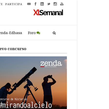
TE
PARTICIPA
enda-Edhasa
Foro
evo concurso