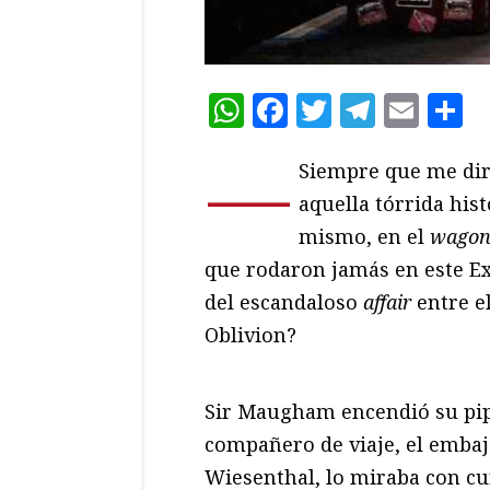
WhatsApp
Facebook
Twitter
Teleg
Ema
C
—
Siempre que me diri
aquella tórrida his
mismo, en el
wagon
que rodaron jamás en este Ex
del escandaloso
affair
entre e
Oblivion?
Sir Maugham encendió su pipa
compañero de viaje, el embaj
Wiesenthal, lo miraba con cu