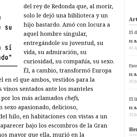
del rey de Redonda que, al morir,
solo le dejó una biblioteca y un
a
Art
hijo bastardo. Amó con locura a
e su
El 
aquel hombre singular,
EL 
entregándole su juventud, su
a sí
02 A
vida, su admiración, su
ndo
"
curiosidad, su compañía, su sexo.
Eso
Él, a cambio, transformó Europa
EL 
l en el que ambos, vestidos para la
30 J
s vinos sentados ante los manteles
s por los más aclamados
chefs,
El 
 sexo apasionado, delicioso,
EL 
23 J
el hilo, en habitaciones con vistas a un
aparecer bajo los escombros de la Gran
He
ños mayor que ella, murió en la