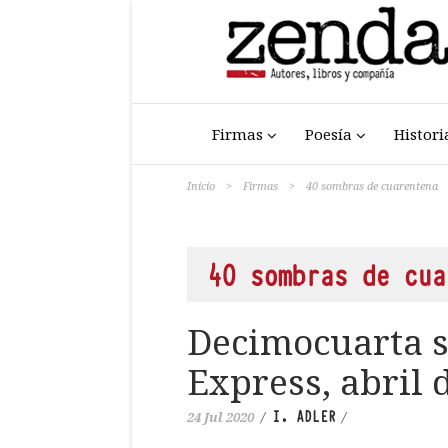
Firmas
Poesía
Histori
Inicio
>
Firmas
>
40 sombras de cuarentena
40 sombras de cua
Decimocuarta s
Express, abril 
I. ADLER
24 Jul 2020
/
/