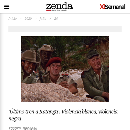
Inicio
>
2020
>
julio
>
24
‘Último tren a Katanga’: Violencia blanca, violencia
negra
ROGORN MORADAN