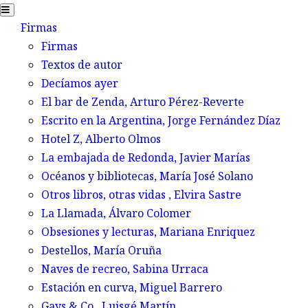
Firmas
Firmas
Textos de autor
Decíamos ayer
El bar de Zenda,
Arturo Pérez-Reverte
Escrito en la Argentina,
Jorge Fernández Díaz
Hotel Z,
Alberto Olmos
La embajada de Redonda,
Javier Marías
Océanos y bibliotecas,
María José Solano
Otros libros, otras vidas
, Elvira Sastre
La Llamada,
Álvaro Colomer
Obsesiones y lecturas,
Mariana Enriquez
Destellos,
María Oruña
Naves de recreo,
Sabina Urraca
Estación en curva,
Miguel Barrero
Gays & Co.,
Luisgé Martín