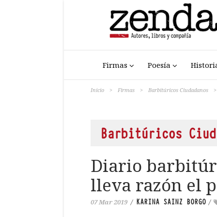
Firmas
Poesía
Histori
Inicio
>
Firmas
>
Barbitúricos Ciudadanos
>
Barbitúricos Ciud
Diario barbitú
lleva razón el 
KARINA SAINZ BORGO
07 Mar 2019
/
/