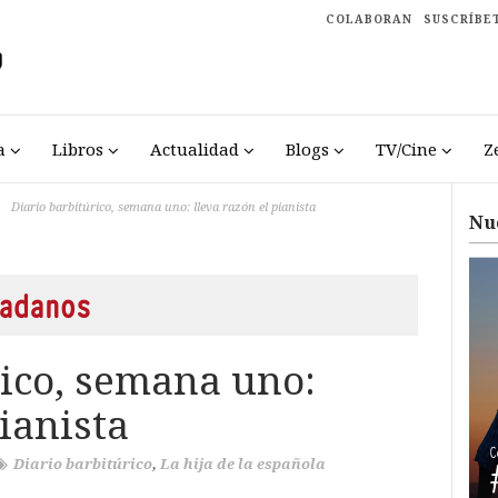
COLABORAN
SUSCRÍBE
a
Libros
Actualidad
Blogs
TV/Cine
Z
Diario barbitúrico, semana uno: lleva razón el pianista
Nu
adanos
rico, semana uno:
pianista
Diario barbitúrico
,
La hija de la española