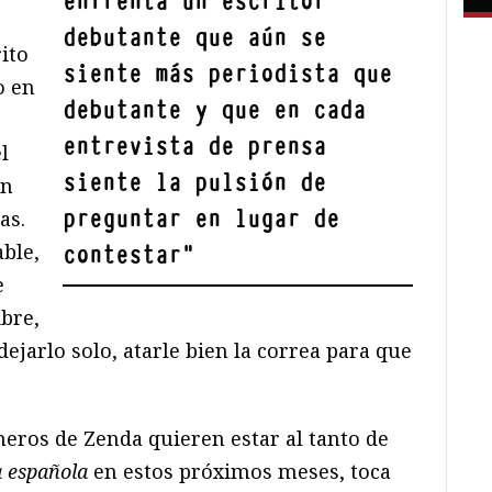
enfrenta un escritor
debutante que aún se
ito
siente más periodista que
o en
debutante y que en cada
entrevista de prensa
l
siente la pulsión de
on
preguntar en lugar de
as.
ble,
contestar
"
e
ibre,
 dejarlo solo, atarle bien la correa para que
eros de Zenda quieren estar al tanto de
a española
en estos próximos meses, toca