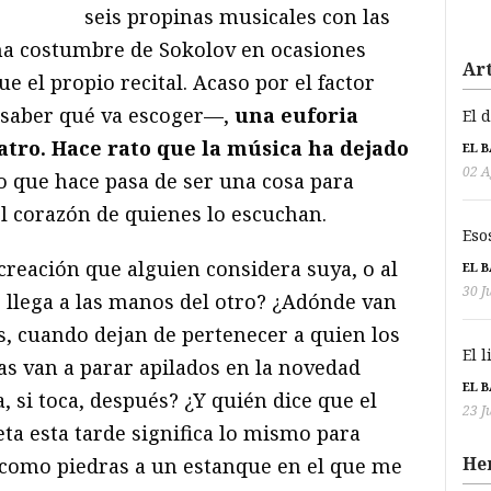
seis propinas musicales con las
na costumbre de Sokolov en ocasiones
Art
 el propio recital. Acaso por el factor
 saber qué va escoger—,
una euforia
El 
atro. Hace rato que la música ha dejado
EL 
02 A
o que hace pasa de ser una cosa para
el corazón de quienes lo escuchan.
Eso
creación que alguien considera suya, o al
EL 
30 J
llega a las manos del otro? ¿Adónde van
as, cuando dejan de pertenecer a quien los
El 
as van a parar apilados en la novedad
EL 
, si toca, después? ¿Y quién dice que el
23 J
ta esta tarde significa lo mismo para
He
 como piedras a un estanque en el que me