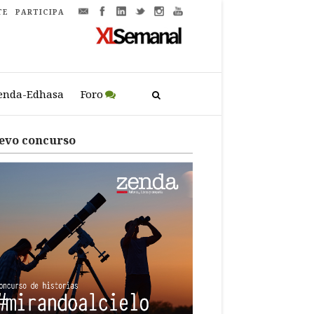
TE
PARTICIPA
enda-Edhasa
Foro
evo concurso