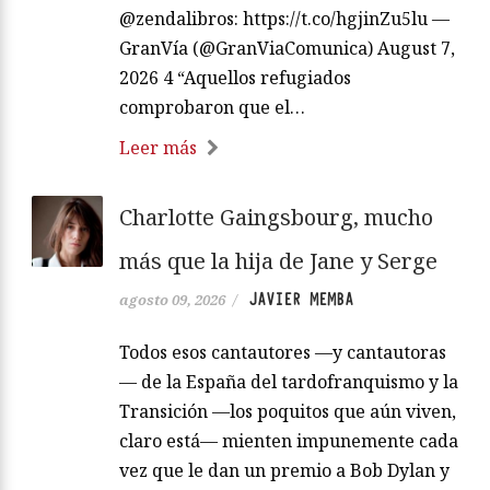
@zendalibros: https://t.co/hgjinZu5lu —
GranVía (@GranViaComunica) August 7,
2026 4 “Aquellos refugiados
comprobaron que el…
Leer más
Charlotte Gaingsbourg, mucho
más que la hija de Jane y Serge
JAVIER MEMBA
agosto 09, 2026
/
Todos esos cantautores —y cantautoras
— de la España del tardofranquismo y la
Transición —los poquitos que aún viven,
claro está— mienten impunemente cada
vez que le dan un premio a Bob Dylan y