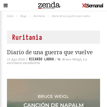
Inicio
>
Blogs
>
Ruritania
>
Diario de una guerra que vuelve
Ruritania
Diario de una guerra que vuelve
RICARDO LABRA
11 Ago 2024
/
/
Bruce Weigl
,
La
escritura encubierta