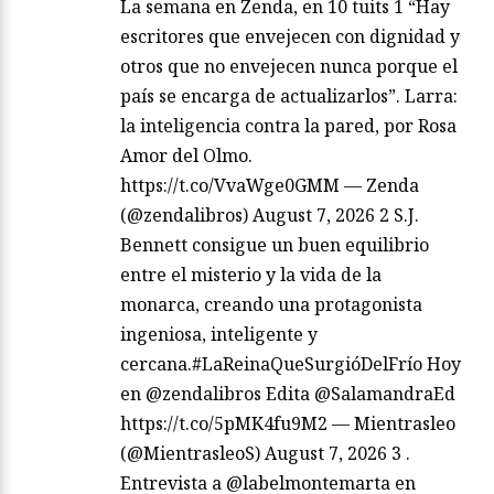
La semana en Zenda, en 10 tuits 1 “Hay
escritores que envejecen con dignidad y
otros que no envejecen nunca porque el
país se encarga de actualizarlos”. Larra:
la inteligencia contra la pared, por Rosa
Amor del Olmo.
https://t.co/VvaWge0GMM — Zenda
(@zendalibros) August 7, 2026 2 S.J.
Bennett consigue un buen equilibrio
entre el misterio y la vida de la
monarca, creando una protagonista
ingeniosa, inteligente y
cercana.#LaReinaQueSurgióDelFrío Hoy
en @zendalibros Edita @SalamandraEd
https://t.co/5pMK4fu9M2 — Mientrasleo
(@MientrasleoS) August 7, 2026 3 .
Entrevista a @labelmontemarta en