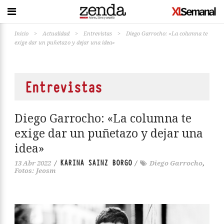
Inicio
>
Actualidad
>
Entrevistas
>
Diego Garrocho: «La columna te
exige dar un puñetazo y dejar una idea»
Entrevistas
Diego Garrocho: «La columna te
exige dar un puñetazo y dejar una
idea»
KARINA SAINZ BORGO
13 Abr 2022
/
/
Diego Garrocho
,
Fotos: Jeosm