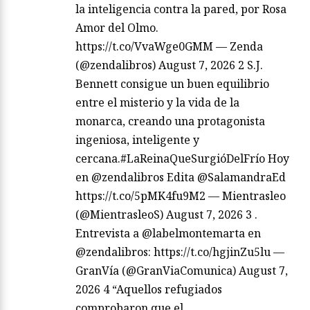
la inteligencia contra la pared, por Rosa
Amor del Olmo.
https://t.co/VvaWge0GMM — Zenda
(@zendalibros) August 7, 2026 2 S.J.
Bennett consigue un buen equilibrio
entre el misterio y la vida de la
monarca, creando una protagonista
ingeniosa, inteligente y
cercana.#LaReinaQueSurgióDelFrío Hoy
en @zendalibros Edita @SalamandraEd
https://t.co/5pMK4fu9M2 — Mientrasleo
(@MientrasleoS) August 7, 2026 3 .
Entrevista a @labelmontemarta en
@zendalibros: https://t.co/hgjinZu5lu —
GranVía (@GranViaComunica) August 7,
2026 4 “Aquellos refugiados
comprobaron que el…