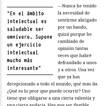
—Nunca he tenido
la necesidad de
"
En el ámbito
sentirme abrigado
intelectual es
por un bando,
saludable ser
quizá porque he
omnívoro. Supone
cambiado de
un ejercicio
opinión tantas
intelectual
veces que habré
mucho más
defraudado a unos
interesante
"
y a otros. Una vez
que ya has
decepcionado a todo el mundo, qué más da.
¿Qué es lo peor que puede ocurrir? Uno
tiene que obligarse a una cierta valentía y
una cierta audacia. Hay que ser flexible,