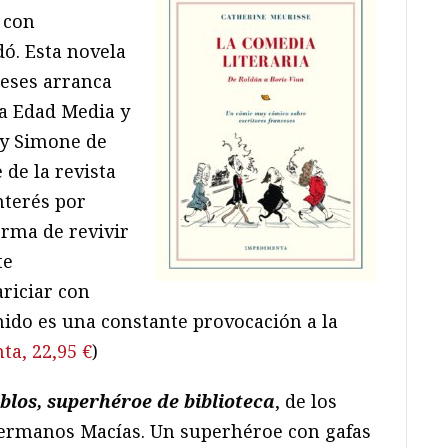
 con
ó. Esta novela
ceses arranca
la Edad Media y
 y Simone de
 de la revista
interés por
orma de revivir
te
riciar con
ido es una constante provocación a la
a, 22,95 €
)
iblos, superhéroe de biblioteca
, de los
ermanos Macías. Un superhéroe con gafas