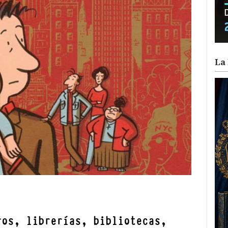
La 
ram
il
ompartir
ros, librerías, bibliotecas,