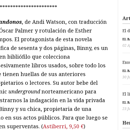
**********************
Art
andonos
, de Andi Watson, con traducción
Óscar Palmer y rotulación de Esther
El 
pos. El protagonista de esta novela
EL 
02 A
fica de sesenta y dos páginas, Binny, es un
en bibliófilo que colecciona
Eso
esivamente libros usados, sobre todo los
EL 
 tienen huellas de sus anteriores
30 J
pietarios o lectores. Su autor bebe del
mic
underground
norteamericano para
El 
trarnos la indagación en la vida privada
EL 
Binny y su chica, propietaria de una
23 J
o en sus actos públicos. Para que luego se
He
en superventas. (
Astiberri, 9,50 €
)