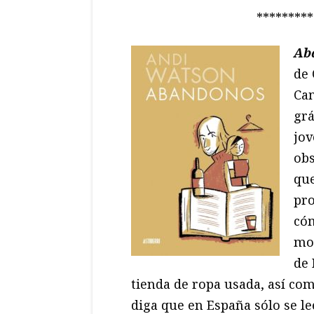
*********
Ab
de 
Cam
grá
jov
obs
que
pro
có
mos
de 
tienda de ropa usada, así com
diga que en España sólo se le