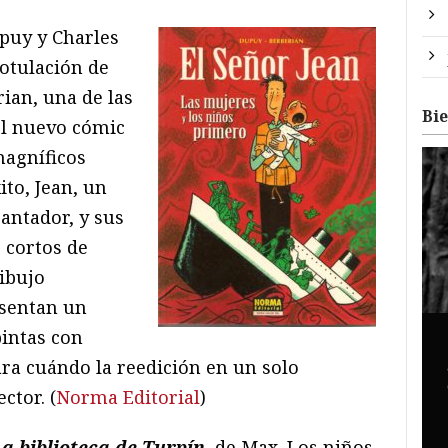
upuy y Charles
rotulación de
ian, una de las
Bi
l nuevo cómic
magníficos
ito, Jean, un
antador, y sus
 cortos de
ibujo
esentan un
pintas con
ra cuándo la reedición en un solo
ctor. (
Norma Editorial
)
a biblioteca de Turpín
, de Max. Los niños