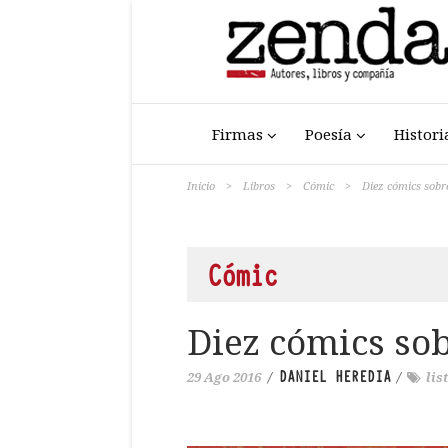
Firmas
Poesía
Histori
Inicio
>
Libros
>
Cómic
>
Diez cómics sobre
Cómic
Diez cómics sob
DANIEL HEREDIA
29 Ago 2016
/
/
lis