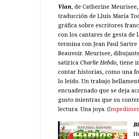
Vian
, de Catherine Meurisee,
traducción de Lluís María Tod
gráfica sobre escritores fran
con los cantares de gesta de 
termina con Jean Paul Sartre
Beauvoir. Meurisee, dibujante
satírica
Charlie Hebdo
, tiene 
contar historias, como una f
lo leído. Un trabajo bellamen
encuadernado que se deja aca
gusto mientras que su conten
lectura. Una joya. (
Impediment
B
H