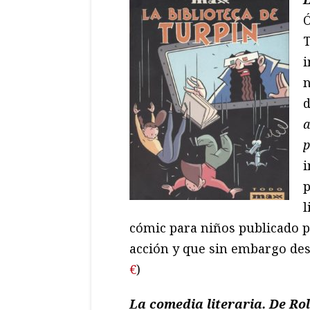
Ó
T
i
n
d
a
p
i
p
l
cómic para niños publicado p
acción y que sin embargo des
€
)
La comedia literaria. De Ro