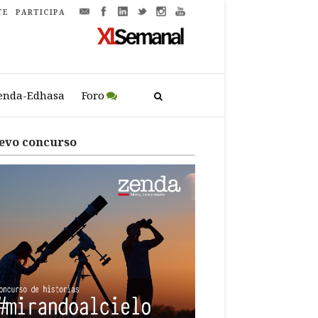
TE
PARTICIPA
enda-Edhasa
Foro
evo concurso