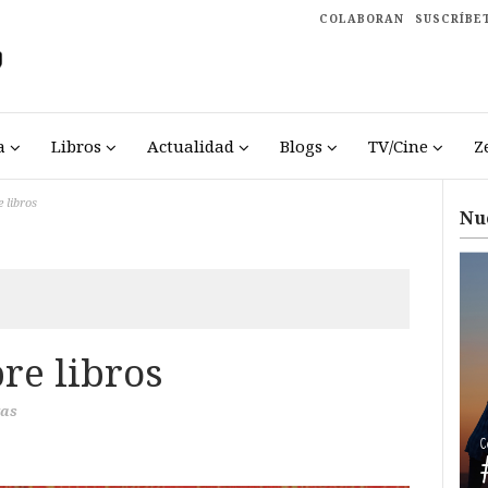
COLABORAN
SUSCRÍBE
a
Libros
Actualidad
Blogs
TV/Cine
Z
 libros
Nu
re libros
tas