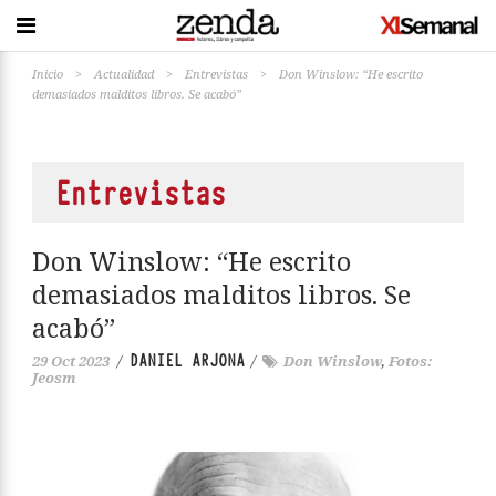
Inicio
>
Actualidad
>
Entrevistas
>
Don Winslow: “He escrito
demasiados malditos libros. Se acabó”
Entrevistas
Don Winslow: “He escrito
demasiados malditos libros. Se
acabó”
DANIEL ARJONA
29 Oct 2023
/
/
Don Winslow
,
Fotos:
Jeosm