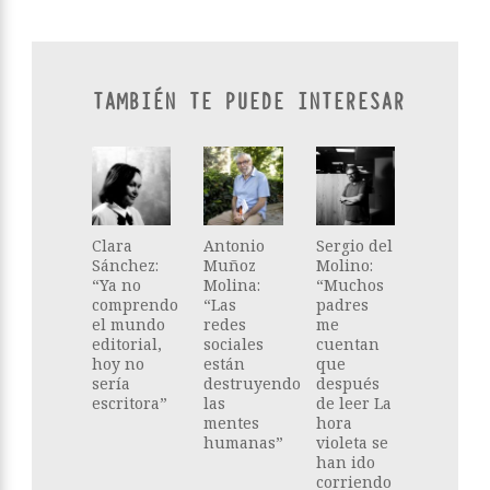
TAMBIÉN TE PUEDE INTERESAR
Clara
Antonio
Sergio del
Sánchez:
Muñoz
Molino:
“Ya no
Molina:
“Muchos
comprendo
“Las
padres
el mundo
redes
me
editorial,
sociales
cuentan
hoy no
están
que
sería
destruyendo
después
escritora”
las
de leer La
mentes
hora
humanas”
violeta se
han ido
corriendo