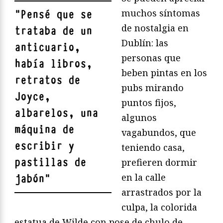
muchos síntomas
"
Pensé que se
de nostalgia en
trataba de un
Dublín: las
anticuario,
personas que
había libros,
beben pintas en los
retratos de
pubs mirando
Joyce,
puntos fijos,
albarelos, una
algunos
máquina de
vagabundos, que
escribir y
teniendo casa,
pastillas de
prefieren dormir
en la calle
jabón
"
arrastrados por la
culpa, la colorida
estatua de Wilde con pose de chulo de