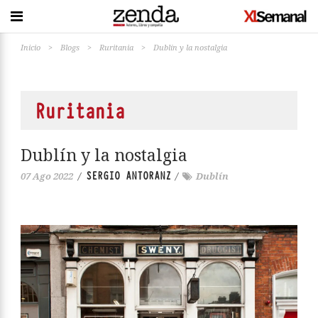
Inicio
>
Blogs
>
Ruritania
>
Dublín y la nostalgia
Ruritania
Dublín y la nostalgia
SERGIO ANTORANZ
07 Ago 2022
/
/
Dublín