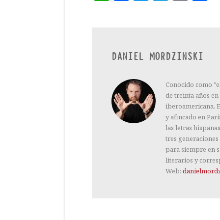
DANIEL MORDZINSKI
Conocido como "el 
de treinta años en
iberoamericana. E
y afincado en Parí
las letras hispana
tres generaciones 
para siempre en s
literarios y corres
Web:
danielmordz