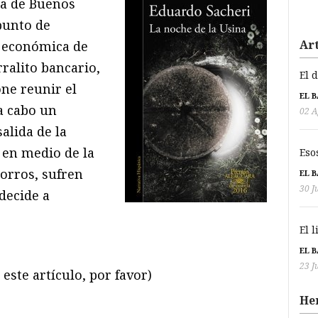
ia de Buenos
punto de
Art
s económica de
ralito bancario,
El 
ne reunir el
EL 
a cabo un
02 A
alida de la
 en medio de la
Eso
orros, sufren
EL 
30 J
 decide a
El 
EL 
23 J
este artículo, por favor)
He
ram
il
ompartir