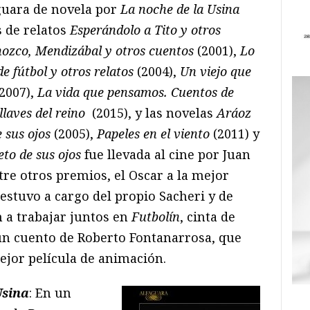
guara de novela por
La noche de la Usina
s de relatos
Esperándolo a Tito y otros
nozco, Mendizábal y otros cuentos
(2001),
Lo
 fútbol y otros relatos
(2004),
Un viejo que
(2007),
La vida que pensamos. Cuentos de
llaves del reino
(2015), y las novelas
Aráoz
e sus ojos
(2005),
Papeles en el viento
(2011) y
eto de sus ojos
fue llevada al cine por Juan
re otros premios, el Oscar a la mejor
 estuvo a cargo del propio Sacheri y de
 a trabajar juntos en
Futbolín
, cinta de
un cuento de Roberto Fontanarrosa, que
ejor película de animación.
Usina
: En un