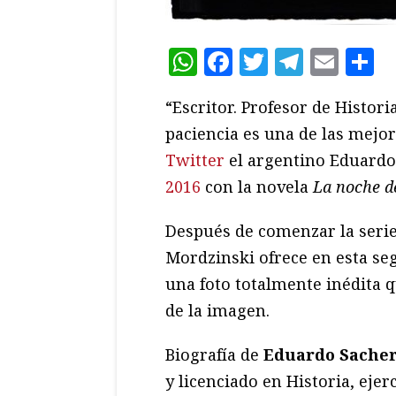
WhatsApp
Facebook
Twitter
Teleg
Ema
C
“Escritor. Profesor de Histor
paciencia es una de las mejor
Twitter
el argentino Eduardo
2016
con la novela
La noche d
Después de comenzar la seri
Mordzinski ofrece en esta s
una foto totalmente inédita qu
de la imagen.
Biografía de
Eduardo Sacher
y licenciado en Historia, ejer