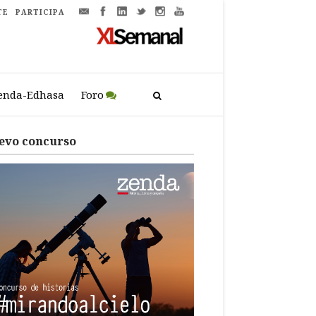
TE
PARTICIPA
enda-Edhasa
Foro
evo concurso