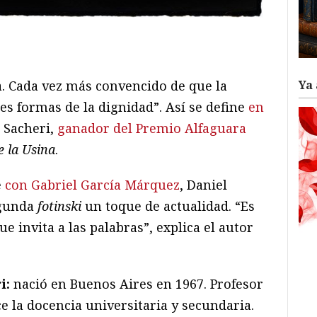
ram
il
ompartir
Ya 
ia. Cada vez más convencido de que la
es formas de la dignidad”. Así se define
en
 Sacheri,
ganador del Premio Alfaguara
e la Usina
.
e
con Gabriel García Márquez
, Daniel
egunda
fotinski
un toque de actualidad. “Es
e invita a las palabras”, explica el autor
i:
nació en Buenos Aires en 1967. Profesor
ce la docencia universitaria y secundaria.