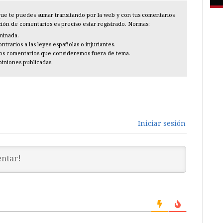
l que te puedes sumar transitando por la web y con tus comentarios
cción de comentarios es preciso estar registrado. Normas:
iminada.
trarios a las leyes españolas o injuriantes.
los comentarios que consideremos fuera de tema.
piniones publicadas.
Iniciar sesión