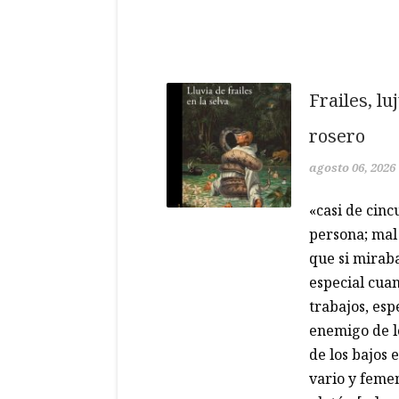
Frailes, lu
rosero
agosto 06, 2026
«casi de cin
persona; mal 
que si miraba
especial cua
trabajos, es
enemigo de l
de los bajos
vario y femen