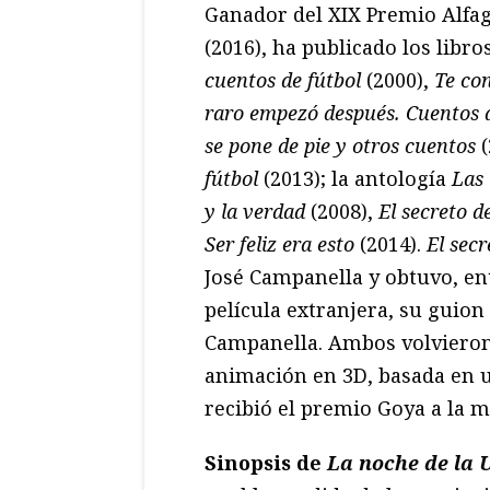
Ganador del XIX Premio Alfa
(2016), ha publicado los libro
cuentos de fútbol
(2000),
Te co
raro empezó después. Cuentos de
se pone de pie y otros cuentos
fútbol
(2013); la antología
Las 
y la verdad
(2008),
El secreto d
Ser feliz era esto
(2014).
El secr
José Campanella y obtuvo, ent
película extranjera, su guion
Campanella. Ambos volvieron
animación en 3D, basada en 
recibió el premio Goya a la m
Sinopsis de
La noche de la 