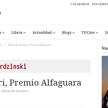
COLABORAN
SUSCRÍBE
a
Libros
Actualidad
Blogs
TV/Cine
Z
i
>
Eduardo Sacheri, Premio Alfaguara
Nu
rdzinski
i, Premio Alfaguara
Eduardo Sacheri