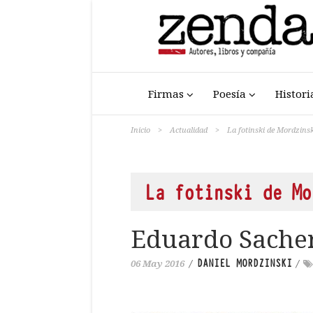
Firmas
Poesía
Histori
Inicio
>
Actualidad
>
La fotinski de Mordzinsk
La fotinski de Mo
Eduardo Sacher
DANIEL MORDZINSKI
06 May 2016
/
/