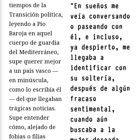
tiempos de la
"
En sueños me
Transición política,
veía conversando
leyendo a Pío
o paseando con
Baroja en aquel
él, e incluso,
cuerpo de guardia
ya despierto, me
del Mediterráneo,
llegaba a
supe querer mejor
identificar con
a un país vasco —
su soltería,
en minúscula,
después de algún
como lo escribía él
fracaso
— del que llegaban
trágicas noticias.
sentimental,
Supe entender
cuando aún
cómo, alejado de
buscaba a la
fobias o filias