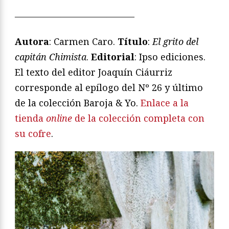
—————————————
Autora
: Carmen Caro.
T
í
tulo
:
El grito del
capit
á
n Chimista
.
Editorial
: Ipso ediciones.
El texto del editor Joaquín Ciáurriz
corresponde al epílogo del Nº 26 y último
de la colección Baroja & Yo.
Enlace a la
tienda
online
de la colección completa con
su cofre
.