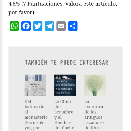
4.6/5
(7 Puntuaciones. Valora este artículo,
por favor)
WhatsApp
Facebook
Twitter
Telegram
Email
Compartir
TAMBIÉN TE PUEDE INTERESAR
Del
La Chica
La
balneario
del
aventura
al
Semáforo
de los
monasterio
y el
antiguos
(Baroja &
Hombre
cazadores
yo), por
del Coche,
de libros