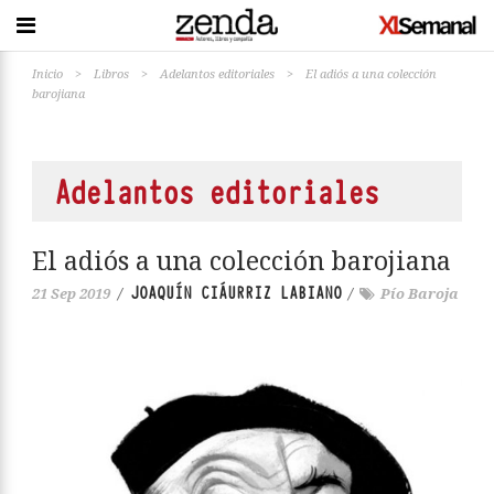
Inicio
>
Libros
>
Adelantos editoriales
>
El adiós a una colección
barojiana
Adelantos editoriales
El adiós a una colección barojiana
JOAQUÍN CIÁURRIZ LABIANO
21 Sep 2019
/
/
Pío Baroja