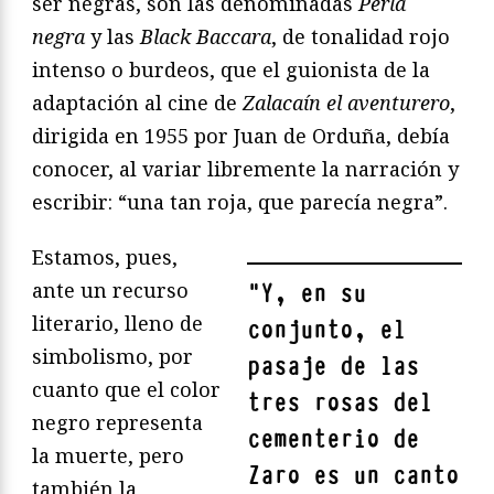
ser negras, son las denominadas
Perla
negra
y las
Black Baccara
, de tonalidad rojo
intenso o burdeos, que el guionista de la
adaptación al cine de
Zalaca
í
n el aventurero
,
dirigida en 1955 por Juan de Orduña, debía
conocer, al variar libremente la narración y
escribir: “una tan roja, que parecía negra”.
Estamos, pues,
ante un recurso
"
Y, en su
literario, lleno de
conjunto, el
simbolismo, por
pasaje de las
cuanto que el color
tres rosas del
negro representa
cementerio de
la muerte, pero
Zaro es un canto
también la