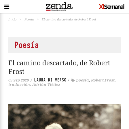
Inicio
>
Poesía
>
El camino descartado, de Robert Frost
Poesía
El camino descartado, de Robert
Frost
LAURA DI VERSO
05 Sep 2020
/
/
poesía
,
Robert Frost
,
traducción: Adrián Viéitez