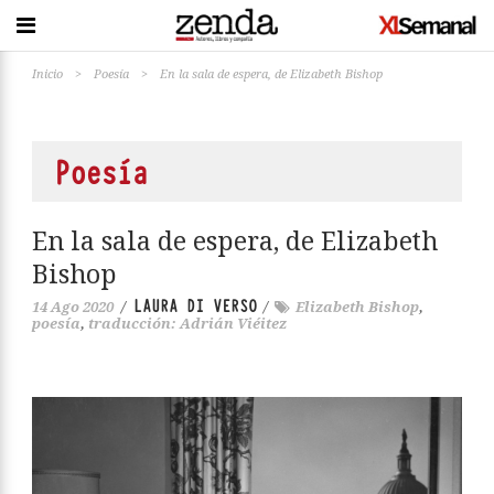
Inicio
>
Poesía
>
En la sala de espera, de Elizabeth Bishop
Poesía
En la sala de espera, de Elizabeth
Bishop
LAURA DI VERSO
14 Ago 2020
/
/
Elizabeth Bishop
,
poesía
,
traducción: Adrián Viéitez