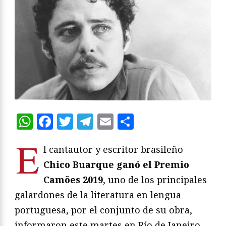
WhatsApp
Facebook
Twitter
Telegram
Email
Compartir
E
l cantautor y escritor brasileño
Chico Buarque ganó el Premio
Camões 2019
, uno de los principales
galardones de la literatura en lengua
portuguesa, por el conjunto de su obra,
informaron este martes en Río de Janeiro