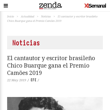
Inicio
>
Actualidad
>
Noticias
>
El cantautor y escritor brasileño
Chico Buarque gana el Premio Camões 2019
Noticias
El cantautor y escritor brasileño
Chico Buarque gana el Premio
Camões 2019
EFE
22 May 2019
/
/