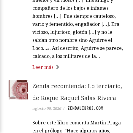
buenos y virtuosos […]. Era amigo y
compañero de los bajos e infames
hombres […]. Fue siempre cauteloso,
vario y fementido, engañador […]. Era
vicioso, lujurioso, glotón […] y no le
sabían otro nombre sino Aguirre el
Loco…». Así descrito, Aguirre se parece,
calcado, a los militares de la…
Leer más
Zenda recomienda: Lo terciario,
de Roque Raquel Salas Rivera
ZENDALIBROS.COM
agosto 06, 2026
/
Sobre este libro comenta Martín Praga
en el prólogo: “Hace algunos años,