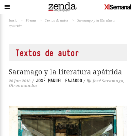
Inicio
>
Firmas
>
Textos de autor
>
Saramago y la literatura
apátrida
Textos de autor
Saramago y la literatura apátrida
JOSÉ MANUEL FAJARDO
26 Jun 2018
/
/
José Saramago
,
Otros mundos