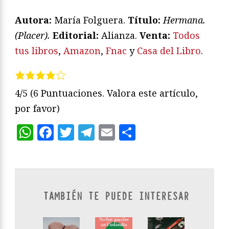
Autora:
María Folguera.
T
ítulo:
Hermana.
(Placer)
.
Editorial:
Alianza.
V
enta:
Todos
tus libros
,
Amazon
,
Fnac
y
Casa del Libro
.
4/5
(6 Puntuaciones. Valora este artículo,
por favor)
WhatsApp
Facebook
Twitter
Telegram
Email
Compartir
TAMBIÉN TE PUEDE INTERESAR