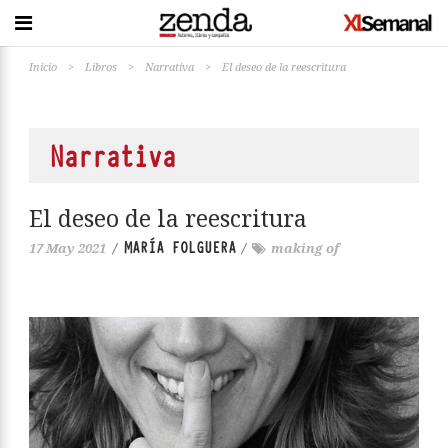
Inicio
>
Libros
>
Narrativa
>
El deseo de la reescritura
Narrativa
El deseo de la reescritura
MARÍA FOLGUERA
17 May 2021
/
/
making of