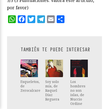
5/5
(5 Puntuaciones. Valora este artículo,
por favor)
WhatsApp
Facebook
Twitter
Telegram
Email
Compartir
TAMBIÉN TE PUEDE INTERESAR
Esqueletos,
Soy solo
Los
de
mía, de
hombres
Zerocalcare
Raquel
no son
Díaz
islas, de
Reguera
Nuccio
Ordine