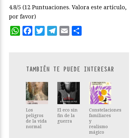
4.8/5
(12 Puntuaciones. Valora este artículo,
por favor)
WhatsApp
Facebook
Twitter
Telegram
Email
Compartir
TAMBIÉN TE PUEDE INTERESAR
Los
El eco sin
Constelaciones
peligros
fin de la
familiares
de la vida
guerra
y
normal
realismo
mágico