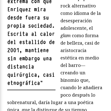
extrema con que
rock alternativo
Enriquez
mira
como idioma de la
desde fuera su
desesperación
propia sociedad.
adolescente, el
Escrita al calor
glam
como forma
del estallido de
de belleza, casi de
2001, mantiene
aristocracia
estética en medio
sin embargo una
del barro—
distancia
creando un
quirúrgica, casi
binomio que,
etnográfica
"
cuando le añadiera
poco después lo
sobrenatural, daría lugar a una poética
única, que la distingue de su tiempo.