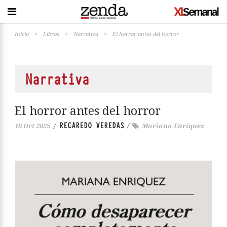
Inicio
>
Libros
>
Narrativa
>
El horror antes del horror
Narrativa
El horror antes del horror
RECAREDO VEREDAS
18 Oct 2025
/
/
Mariana Enríquez