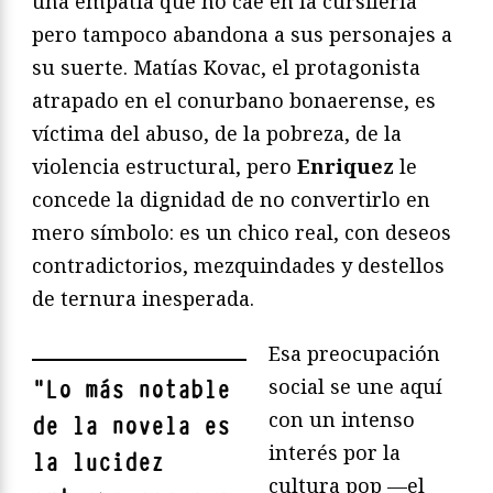
una empatía que no cae en la cursilería
pero tampoco abandona a sus personajes a
su suerte. Matías Kovac, el protagonista
atrapado en el conurbano bonaerense, es
víctima del abuso, de la pobreza, de la
violencia estructural, pero
Enriquez
le
concede la dignidad de no convertirlo en
mero símbolo: es un chico real, con deseos
contradictorios, mezquindades y destellos
de ternura inesperada.
Esa preocupación
social se une aquí
"
Lo más notable
con un intenso
de la novela es
interés por la
la lucidez
cultura pop —el